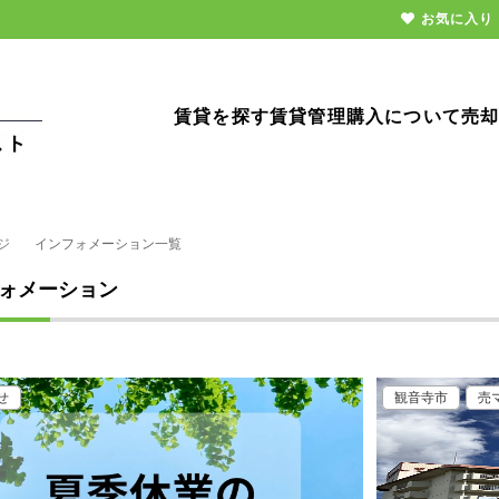
お気に入り
賃貸を探す
賃貸管理
購入について
売
ジ
インフォメーション一覧
ォメーション
せ
観音寺市
売