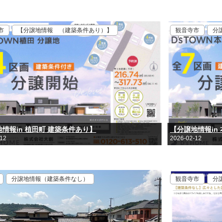
市
【分譲地情報 （建築条件あり）】
観音寺市
分
情報in 植田町 建築条件あり】
【分譲地情報in
-12
2026-02-12
分譲地情報（建築条件なし）
観音寺市
分