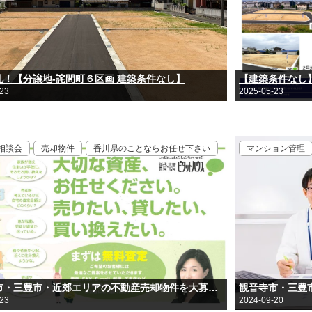
礼！【分譲地-詫間町６区画 建築条件なし】
【建築条件なし
-23
2025-05-23
相談会
売却物件
香川県のことならお任せ下さい
マンション管理
観音寺市・三豊市・近郊エリアの不動産売却物件を大募集！
-23
2024-09-20