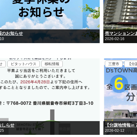
暇のお知らせ
売マンションン
-10
2026-02-16
せ
ピタットハウス
移転情報
三豊市
【分
おしらせ
【分譲地情報in
-25
2026-02-12