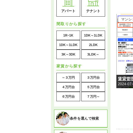
アパート
テナント
マンシ
間取りから探す
1R~1K
1DK～1LDK
1DK～1LDK
2LDK
3K～3DK
3LDK～
家賃から探す
～３万円
３万円台
賃貸管
2024-07
４万円台
５万円台
６万円台
７万円～
条件を選んで検索