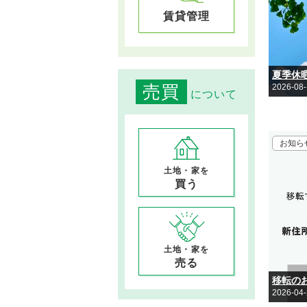
賃貸管理
夏季休
売買
2026-08
について
お知ら
土地・家を
買う
土地・家を
売る
移転の
2026-04