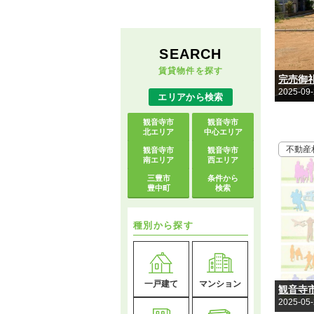
SEARCH
賃貸物件を探す
完売御
2025-09
エリアから検索
観音寺市
観音寺市
北エリア
中心エリア
不動産
観音寺市
観音寺市
南エリア
西エリア
三豊市
条件から
豊中町
検索
種別から探す
一戸建て
マンション
2025-05