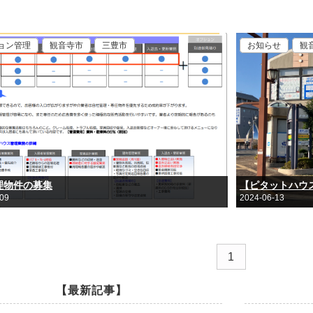
ョン管理
観音寺市
三豊市
お知らせ
観
理物件の募集
【ピタットハウ
-09
2024-06-13
1
【最新記事】