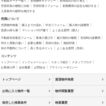
不動産オーナー様へ
管理物件ギャラリー
管理会社の切り替え
空室対策の種類と比較
空室対策リフォーム
初期費用の設定を検討する
入居条件の緩和を検討する
売買について
売買物件検索
購入までの流れ
中古リフォーム
購入時の諸費用
賃貸vs持ち家
マンションVS戸建て
よくある質問（購入）
不動産売却査定フォーム
業者の選び方
媒介契約の種類
売却時の諸費用
仲介と買取の違い
必要な書類
売却の流れ
相続対策
仲介手数料について
高く売るポイント
よくある質問（売却）
コンテンツ
トップページ
インフォメーション
スタッフ紹介
スタッフブログ
お客様の声
会社概要
お問合せ
プライバシーポリシー
トップページ
賃貸物件検索
お気に入り物件一覧
物件閲覧履歴
保存した検索条件
検索履歴