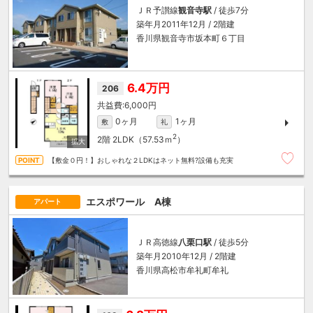
ＪＲ予讃線
観音寺駅
/ 徒歩7分
築年月2011年12月 / 2階建
香川県観音寺市坂本町６丁目
6.4万円
206
6,000円
0ヶ月
1ヶ月
敷
礼
2
2階
2LDK（57.53ｍ
）
【敷金０円！】おしゃれな２LDKはネット無料?設備も充実
エスポワール A棟
アパート
ＪＲ高徳線
八栗口駅
/ 徒歩5分
築年月2010年12月 / 2階建
香川県高松市牟礼町牟礼