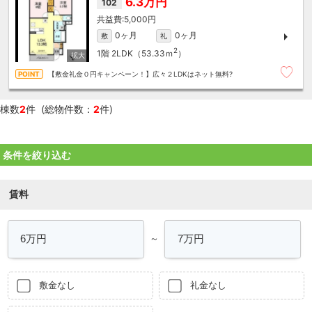
6.3万円
102
5,000円
0ヶ月
0ヶ月
敷
礼
2
1階
2LDK（53.33ｍ
）
【敷金礼金０円キャンペーン！】広々２LDKはネット無料?
棟数
2
件 (総物件数：
2
件)
条件を絞り込む
賃料
～
敷金なし
礼金なし