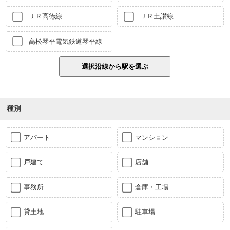
ＪＲ高徳線
ＪＲ土讃線
高松琴平電気鉄道琴平線
種別
アパート
マンション
戸建て
店舗
事務所
倉庫・工場
貸土地
駐車場