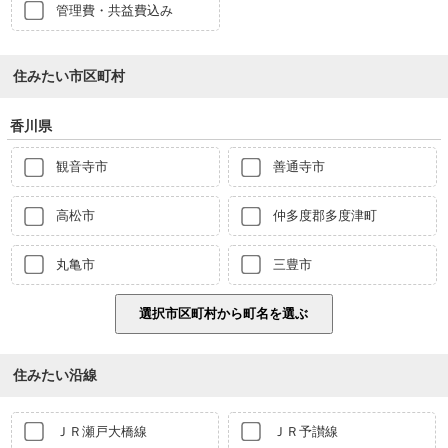
管理費・共益費込み
住みたい市区町村
香川県
観音寺市
善通寺市
高松市
仲多度郡多度津町
丸亀市
三豊市
住みたい沿線
ＪＲ瀬戸大橋線
ＪＲ予讃線