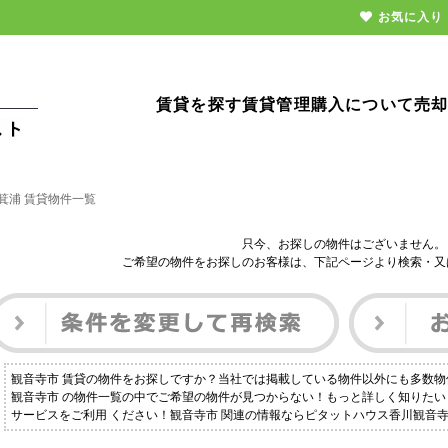
お気に入り
賃貸を探す
賃貸管理
購入について
売
箕浦 賃貸物件一覧
只今、お探しの物件はございません。
ご希望の物件をお探しのお客様は、下記ページより検索・又
観音寺市 賃貸の物件をお探しですか？当社では掲載している物件以外にも多数
観音寺市 の物件一覧の中でご希望の物件が見つからない！もっと詳しく知りた
サービスをご利用 ください！観音寺市 関連の情報ならピタットハウス香川観音