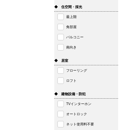
◆ 住空間・採光
最上階
角部屋
バルコニー
南向き
◆ 居室
フローリング
ロフト
◆ 建物設備・防犯
TVインターホン
オートロック
ネット使用料不要