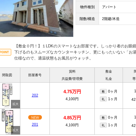
物件種別
アパート
階数/構造
2階建/木造
【敷金０円！】１LDKのスマートなお部屋です。しっかり者のお眼
下げるのもスムーズなカウンターキッチン、更にもったいない「お
仕様なので、適温状態もお風呂がウォッチ。
賃料
敷金
間取図
部屋番号
共益費/管理費
礼金
専
4.75万円
0ヶ月
敷
202
4,100円
1ヶ月
礼
42
4.85万円
0ヶ月
NEW
敷
201
4,100円
1ヶ月
礼
42