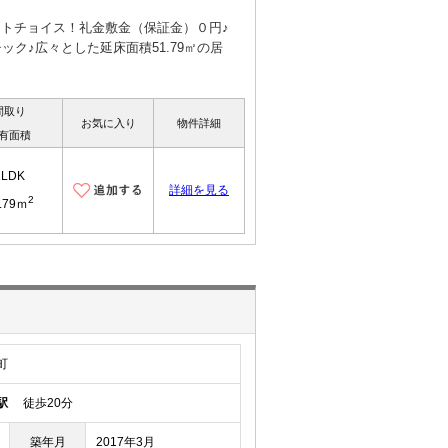
ートチョイス！礼金敷金（保証金）０円♪
ク♪広々とした延床面積51.79㎡の居
間取り
お気に入り
物件詳細
有面積
2LDK
詳細を見る
2
.79ｍ
町
駅
徒歩20分
築年月
2017年3月