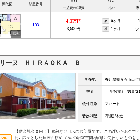
賃料
敷金
間取図
部屋番号
共益費/管理費
礼金
専
4.3万円
0ヶ月
敷
103
3,500円
1ヶ月
礼
34
リーヌ ＨＩＲＡＯＫＡ Ｂ
所在地
香川県観音寺市出作
交通
ＪＲ予讃線
観音寺
物件種別
アパート
階数/構造
2階建/木造
【敷金礼金０円！】素敵な２LDKのお部屋です。この浮いたお金で
円♪ 広々とした延床面積51.79㎡の居室空間♪頻繁に使わないもの