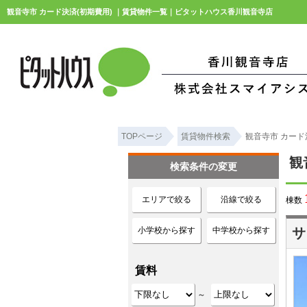
観音寺市 カード決済(初期費用) ｜賃貸物件一覧｜ピタットハウス香川観音寺店
TOPページ
賃貸物件検索
観音寺市 カード
観
検索条件の変更
エリアで絞る
沿線で絞る
棟数
小学校から探す
中学校から探す
サ
賃料
～