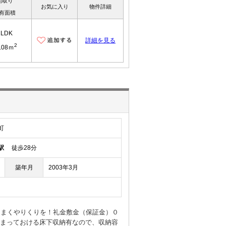
間取り
お気に入り
物件詳細
有面積
1LDK
詳細を見る
2
.08ｍ
町
駅
徒歩28分
築年月
2003年3月
うまくやりくりを！礼金敷金（保証金）０
をしまっておける床下収納有なので、収納容