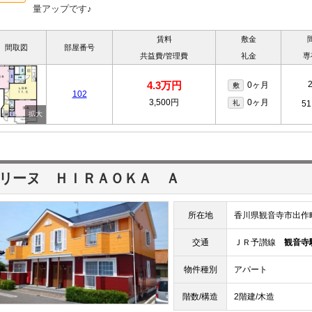
量アップです♪
賃料
敷金
間取図
部屋番号
共益費/管理費
礼金
専
4.3万円
0ヶ月
敷
102
3,500円
0ヶ月
礼
51
リーヌ ＨＩＲＡＯＫＡ Ａ
所在地
香川県観音寺市出作
交通
ＪＲ予讃線
観音寺
物件種別
アパート
階数/構造
2階建/木造