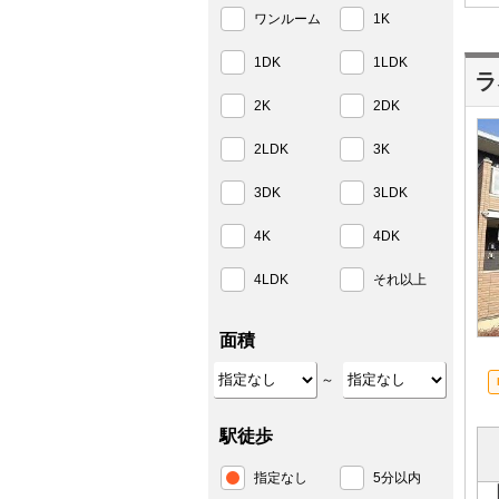
ワンルーム
1K
1DK
1LDK
ラ
2K
2DK
2LDK
3K
3DK
3LDK
4K
4DK
4LDK
それ以上
面積
～
駅徒歩
指定なし
5分以内