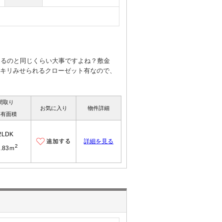
えるのと同じくらい大事ですよね？敷金
スッキリみせられるクローゼット有なので、
間取り
お気に入り
物件詳細
専有面積
2LDK
詳細を見る
2
2.83ｍ