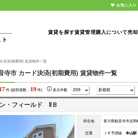
お気に入り
賃貸を探す
賃貸管理
購入について
売
決済(初期費用) 賃貸物件一覧
音寺市 カード決済(初期費用) 賃貸物件一覧
17
19
件 (総部屋数：
件)
表示件数
ン・フィールド ⅡＢ
所在地
香川県観音寺市吉岡
交通
ＪＲ予讃線
本山駅