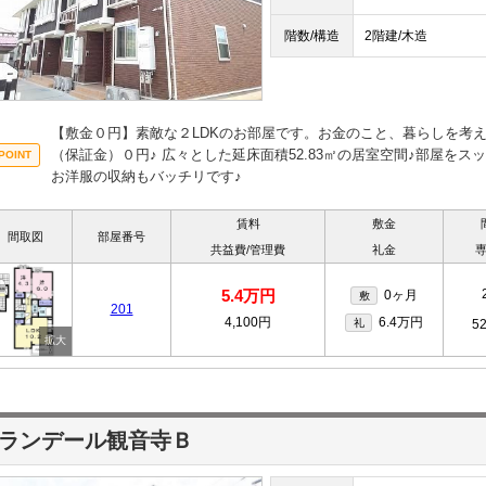
階数/構造
2階建/木造
【敷金０円】素敵な２LDKのお部屋です。お金のこと、暮らしを考
（保証金）０円♪ 広々とした延床面積52.83㎡の居室空間♪部屋を
お洋服の収納もバッチリです♪
賃料
敷金
間取図
部屋番号
共益費/管理費
礼金
5.4万円
0ヶ月
敷
201
4,100円
6.4万円
礼
5
ランデール観音寺Ｂ