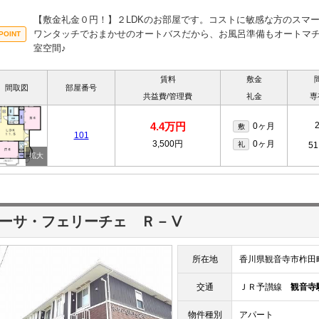
【敷金礼金０円！】２LDKのお部屋です。コストに敏感な方のスマ
ワンタッチでおまかせのオートバスだから、お風呂準備もオートマチッ
室空間♪
賃料
敷金
間取図
部屋番号
共益費/管理費
礼金
専
4.4万円
0ヶ月
敷
101
3,500円
0ヶ月
礼
51
ーサ・フェリーチェ Ｒ－Ⅴ
所在地
香川県観音寺市柞田
交通
ＪＲ予讃線
観音寺
物件種別
アパート