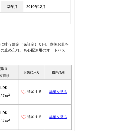
築年月
2010年12月
鏡に叶う敷金（保証金）０円。食後お皿を
湯の止め忘れ」も心配無用のオートバス
間取り
お気に入り
物件詳細
有面積
1LDK
詳細を見る
2
.37ｍ
1LDK
詳細を見る
2
.37ｍ