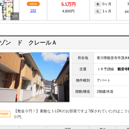
5.1万円
0ヶ月
NEW
敷
102
4,800円
1ヶ月
礼
44
ゾン ド クレールＡ
所在地
香川県観音寺市茂木
交通
ＪＲ予讃線
観音寺
物件種別
アパート
階数/構造
2階建/木造
【敷金０円！】素敵な１LDKのお部屋ですよ?探されていたのはこ
０円。