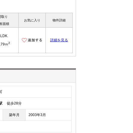
間取り
お気に入り
物件詳細
有面積
2LDK
詳細を見る
2
.79ｍ
町
駅
徒歩28分
築年月
2003年3月