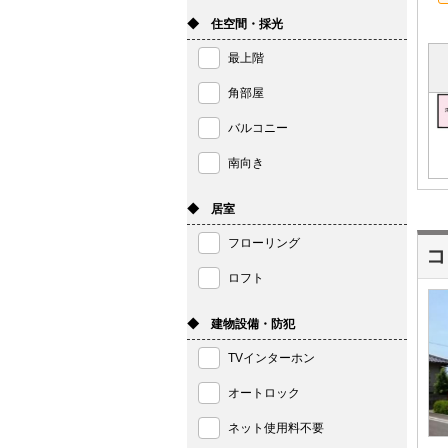
◆ 住空間・採光
最上階
角部屋
バルコニー
南向き
◆ 居室
フローリング
コ
ロフト
◆ 建物設備・防犯
TVインターホン
オートロック
ネット使用料不要