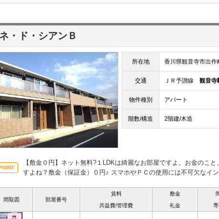
ネ・ド・シアンＢ
所在地
香川県観音寺市出作
交通
ＪＲ予讃線
観音寺
物件種別
アパート
階数/構造
2階建/木造
【敷金０円】ネット無料?１LDKは綺麗なお部屋ですよ。お金のこ
すよね？敷金（保証金）０円♪ スマホやＰＣの使用には不可欠なイ
賃料
敷金
間取図
部屋番号
共益費/管理費
礼金
専