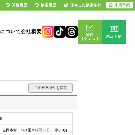
閲覧履歴
検索履歴
保存した検索条件
来店予約
却について
会社概要
物件
来店予約
リクエスト
この検索条件を保存
町
吉岡本村 バス乗車時間12分 停歩9分