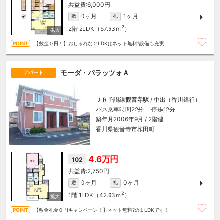
6,000円
0ヶ月
1ヶ月
敷
礼
2
2階
2LDK（57.53ｍ
）
【敷金０円！】おしゃれな２LDKはネット無料?設備も充実
モーダ・パラッツォＡ
アパート
ＪＲ予讃線
観音寺駅
/ 中出（香川銀行）
バス乗車時間22分 停歩12分
築年月2006年9月 / 2階建
香川県観音寺市柞田町
4.6万円
102
2,750円
0ヶ月
0ヶ月
敷
礼
2
1階
1LDK（42.63ｍ
）
【敷金礼金０円キャンペーン！】ネット無料?の１LDKです！