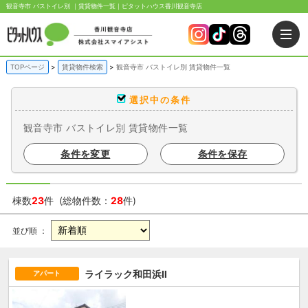
観音寺市 バストイレ別 ｜賃貸物件一覧｜ピタットハウス香川観音寺店
TOPページ
賃貸物件検索
観音寺市 バストイレ別 賃貸物件一覧
選択中の条件
観音寺市 バストイレ別 賃貸物件一覧
条件を変更
条件を保存
棟数
23
件 (総物件数：
28
件)
並び順 ：
ライラック和田浜Ⅱ
アパート