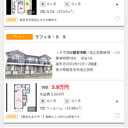
0ヶ月
0ヶ月
敷
礼
2
2階
2LDK（57.02ｍ
）
観音寺市賃貸おすすめ物件☆
ラフィネ・Ｓ Ⅱ
アパート
ＪＲ予讃線
観音寺駅
/ 池之尻郵便局 バス
乗車時間18分 停歩1分
築年月2002年12月 / 2階建
香川県観音寺市池之尻町
3.9万円
103
3,500円
0ヶ月
0ヶ月
敷
礼
2
1階
ワンルーム（35.98ｍ
）
【敷金礼金０円！】素敵な１LDKのお部屋です。