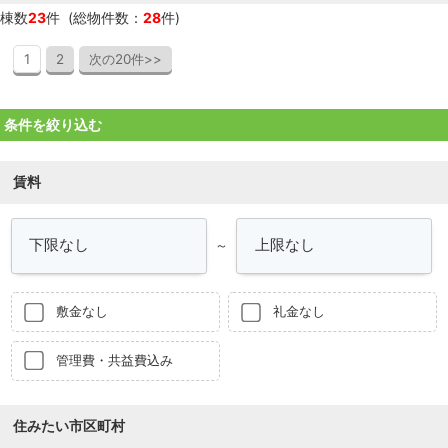
棟数
23
件 (総物件数：
28
件)
1
2
次の20件>>
条件を絞り込む
賃料
～
敷金なし
礼金なし
管理費・共益費込み
住みたい市区町村