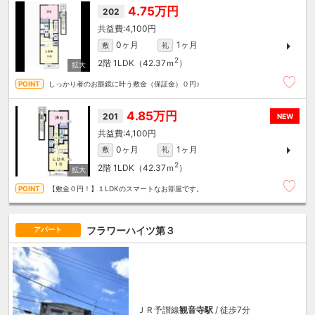
4.75万円
202
4,100円
0ヶ月
1ヶ月
敷
礼
2
2階
1LDK（42.37ｍ
）
しっかり者のお眼鏡に叶う敷金（保証金）０円♪
4.85万円
201
NEW
4,100円
0ヶ月
1ヶ月
敷
礼
2
2階
1LDK（42.37ｍ
）
【敷金０円！】１LDKのスマートなお部屋です。
フラワーハイツ第３
アパート
ＪＲ予讃線
観音寺駅
/ 徒歩7分