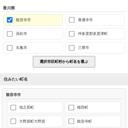
香川県
観音寺市
善通寺市
高松市
仲多度郡多度津町
丸亀市
三豊市
住みたい町名
観音寺市
池之尻町
植田町
大野原町大野原
観音寺町