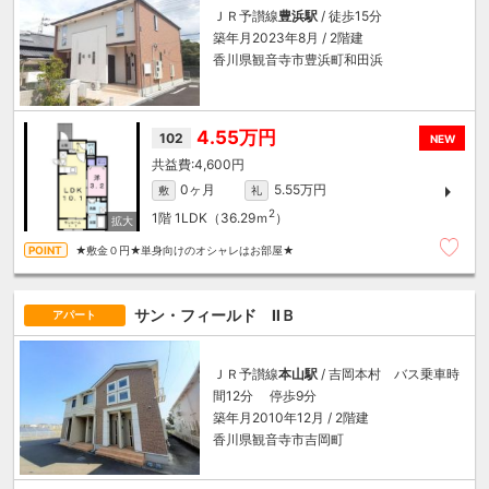
ＪＲ予讃線
豊浜駅
/ 徒歩15分
築年月2023年8月 / 2階建
香川県観音寺市豊浜町和田浜
4.55万円
102
NEW
4,600円
0ヶ月
5.55万円
敷
礼
2
1階
1LDK（36.29ｍ
）
★敷金０円★単身向けのオシャレはお部屋★
サン・フィールド ⅡＢ
アパート
ＪＲ予讃線
本山駅
/ 吉岡本村 バス乗車時
間12分 停歩9分
築年月2010年12月 / 2階建
香川県観音寺市吉岡町