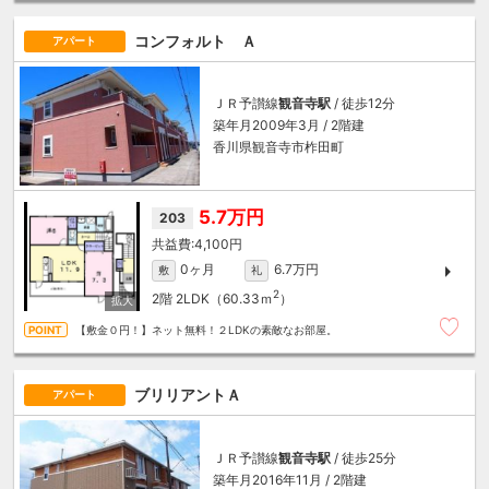
コンフォルト Ａ
アパート
ＪＲ予讃線
観音寺駅
/ 徒歩12分
築年月2009年3月 / 2階建
香川県観音寺市柞田町
5.7万円
203
4,100円
0ヶ月
6.7万円
敷
礼
2
2階
2LDK（60.33ｍ
）
【敷金０円！】ネット無料！２LDKの素敵なお部屋。
ブリリアントＡ
アパート
ＪＲ予讃線
観音寺駅
/ 徒歩25分
築年月2016年11月 / 2階建