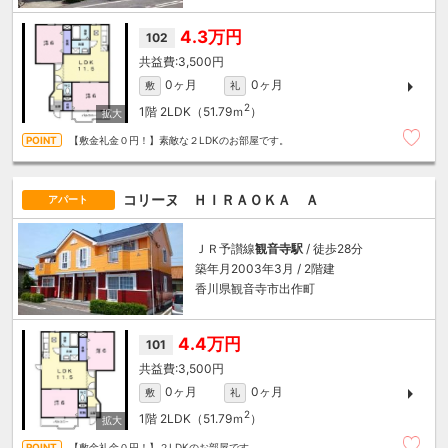
4.3万円
102
3,500円
0ヶ月
0ヶ月
敷
礼
2
1階
2LDK（51.79ｍ
）
【敷金礼金０円！】素敵な２LDKのお部屋です。
コリーヌ ＨＩＲＡＯＫＡ Ａ
アパート
ＪＲ予讃線
観音寺駅
/ 徒歩28分
築年月2003年3月 / 2階建
香川県観音寺市出作町
4.4万円
101
3,500円
0ヶ月
0ヶ月
敷
礼
2
1階
2LDK（51.79ｍ
）
【敷金礼金０円！】２LDKのお部屋です。