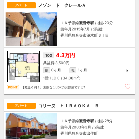
メゾン ド クレールＡ
アパート
ＪＲ予讃線
観音寺駅
/ 徒歩20分
築年月2015年7月 / 2階建
香川県観音寺市茂木町３丁目
4.3万円
103
3,500円
0ヶ月
1ヶ月
敷
礼
2
1階
1LDK（34.08ｍ
）
【敷金０円！】素敵な１LDKのお部屋ですよ?
コリーヌ ＨＩＲＡＯＫＡ Ｂ
アパート
ＪＲ予讃線
観音寺駅
/ 徒歩28分
築年月2003年3月 / 2階建
香川県観音寺市出作町