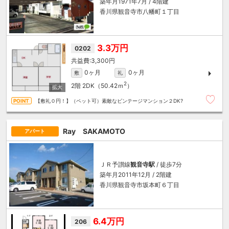
築年月1971年7月 / 4階建
香川県観音寺市八幡町１丁目
3.3万円
0202
3,300円
0ヶ月
0ヶ月
敷
礼
2
2階
2DK（50.42ｍ
）
【敷礼０円！】（ペット可）素敵なビンテージマンション２DK?
Ray SAKAMOTO
アパート
ＪＲ予讃線
観音寺駅
/ 徒歩7分
築年月2011年12月 / 2階建
香川県観音寺市坂本町６丁目
6.4万円
206