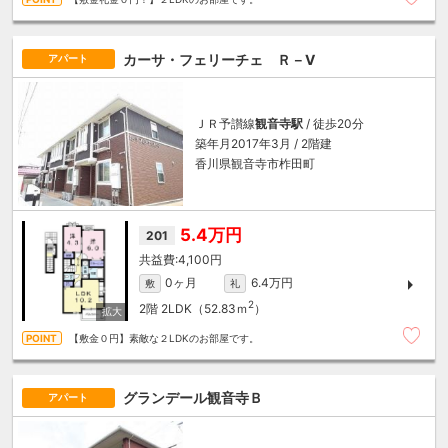
カーサ・フェリーチェ Ｒ－Ⅴ
アパート
ＪＲ予讃線
観音寺駅
/ 徒歩20分
築年月2017年3月 / 2階建
香川県観音寺市柞田町
5.4万円
201
4,100円
0ヶ月
6.4万円
敷
礼
2
2階
2LDK（52.83ｍ
）
【敷金０円】素敵な２LDKのお部屋です。
グランデール観音寺Ｂ
アパート