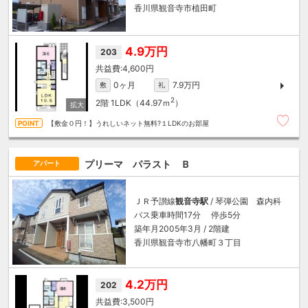
香川県観音寺市植田町
4.9万円
203
4,600円
0ヶ月
7.9万円
敷
礼
2
2階
1LDK（44.97ｍ
）
【敷金０円！】うれしいネット無料?１LDKのお部屋
プリーマ パラスト Ｂ
アパート
ＪＲ予讃線
観音寺駅
/ 琴弾公園 森内科
バス乗車時間17分 停歩5分
築年月2005年3月 / 2階建
香川県観音寺市八幡町３丁目
4.2万円
202
3,500円