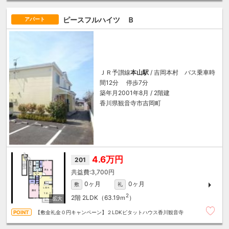
ピースフルハイツ Ｂ
アパート
ＪＲ予讃線
本山駅
/ 吉岡本村 バス乗車時
間12分 停歩7分
築年月2001年8月 / 2階建
香川県観音寺市吉岡町
4.6万円
201
3,700円
0ヶ月
0ヶ月
敷
礼
2
2階
2LDK（63.19ｍ
）
【敷金礼金０円キャンペーン】２LDKピタットハウス香川観音寺