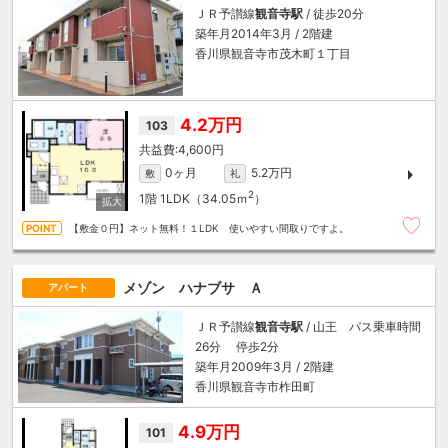
ＪＲ予讃線
観音寺駅
/ 徒歩20分
築年月2014年3月 / 2階建
香川県観音寺市茂木町１丁目
4.2万円
103
4,600円
0ヶ月
5.2万円
敷
礼
2
1階
1LDK（34.05ｍ
）
【敷金０円】ネット無料！１LDK 使いやすい間取りですよ。
メゾン ハナブサ Ａ
アパート
ＪＲ予讃線
観音寺駅
/ 山王 バス乗車時間
26分 停歩2分
築年月2009年3月 / 2階建
香川県観音寺市柞田町
4.9万円
101