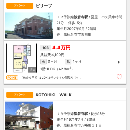
ビリーブ
アパート
ＪＲ予讃線
観音寺駅
/ 粟屋 バス乗車時間
21分 停歩15分
築年月2007年9月 / 2階建
香川県観音寺市古川町
4.4万円
103
4,100円
0ヶ月
1ヶ月
敷
礼
2
1階
1LDK（42.8ｍ
）
【敷金０円?】１LDKは使いやすい間取りです。
KOTOHIKI WALK
アパート
ＪＲ予讃線
観音寺駅
/ 徒歩18分
築年月1971年7月 / 3階建
香川県観音寺市八幡町１丁目