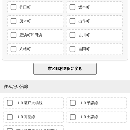
柞田町
坂本町
茂木町
出作町
豊浜町和田浜
古川町
八幡町
吉岡町
住みたい沿線
ＪＲ瀬戸大橋線
ＪＲ予讃線
ＪＲ高徳線
ＪＲ土讃線