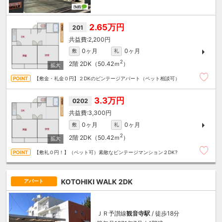
2.65万円
201
2,200円
0ヶ月
0ヶ月
敷
礼
2
2階
2DK（50.42ｍ
）
【敷金・礼金０円】２DKのビンテージアパート（ペット相談可）
3.3万円
0202
3,300円
0ヶ月
0ヶ月
敷
礼
2
2階
2DK（50.42ｍ
）
【敷礼０円！】（ペット可）素敵なビンテージマンション２DK?
KOTOHIKI WALK 2DK
アパート
ＪＲ予讃線
観音寺駅
/ 徒歩18分