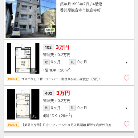
築年月1993年7月 / 4階建
香川県観音寺市観音寺町
3万円
102
0.2万円
0ヶ月
0ヶ月
敷
礼
2
1階
1DK（26ｍ
）
コスパ良し！駅・スーパー・郵便局が近い家賃は３万円！
3万円
402
0.2万円
0ヶ月
0ヶ月
敷
礼
2
4階
1DK（26ｍ
）
【必見単身用】只今リフォーム中９月入居開始 駅近で利便性良好