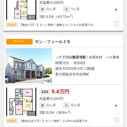
4,350円
0ヶ月
1ヶ月
敷
礼
2
1階
1LDK（45.72ｍ
）
【敷金０円！】ネット無料！素敵な１ＬＤＫのお部屋です。
サン・フィールドＢ
アパート
ＪＲ予讃線
観音寺駅
/ 吉岡本村 バス乗車
時間12分 停歩8分
築年月2005年3月 / 2階建
香川県観音寺市吉岡町
5.4万円
203
3,500円
0ヶ月
0ヶ月
敷
礼
2
2階
2LDK（58.8ｍ
）
【敷金礼金０円！】ネット無料！２LDKのお部屋です。