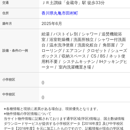
ＪＲ土讃線「金蔵寺」駅 徒歩33分
交通
香川県丸亀市田村町
住所
2025年6月
築年月
給湯 / バストイレ別 / シャワー / 追焚機能浴
室 / 浴室乾燥機 / 洗面所独立 / シャワー付洗面
台 / 温水洗浄便座 / 洗面化粧台 / 角部屋 / フ
ローリング / エアコン / クロゼット / シューズ
設備・条件の一例
ボックス / 収納スペース / CS / BS / ネット使
用料不要 / システムキッチン / IHクッキングヒ
ーター / 室内洗濯機置き場 /
小学校区
()
中学校区
()
※各種情報と現状に差異がある場合は、現状優先となります。
※物件情報の学区情報について
当サイト物件情報に記載されております通学区域(学区)情報は、国土数値情報
ダウンロードサービスが提供する小学校区データ【2016年度】及び中学校区
データ【2016年度】を元に加工したものですので、記載情報が現在の学区域