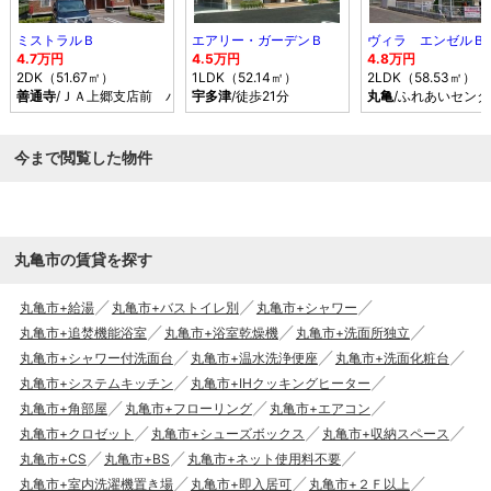
ミストラルＢ
エアリー・ガーデンＢ
ヴィラ エンゼルＢ
4.7万円
4.5万円
4.8万円
2DK（51.67㎡）
1LDK（52.14㎡）
2LDK（58.53㎡）
善通寺
/ＪＡ上郷支店前 バス乗車時間25分 停歩2分
宇多津
/徒歩21分
丸亀
/ふれあいセン
今まで閲覧した物件
丸亀市の賃貸を探す
丸亀市+給湯
丸亀市+バストイレ別
丸亀市+シャワー
丸亀市+追焚機能浴室
丸亀市+浴室乾燥機
丸亀市+洗面所独立
丸亀市+シャワー付洗面台
丸亀市+温水洗浄便座
丸亀市+洗面化粧台
丸亀市+システムキッチン
丸亀市+IHクッキングヒーター
丸亀市+角部屋
丸亀市+フローリング
丸亀市+エアコン
丸亀市+クロゼット
丸亀市+シューズボックス
丸亀市+収納スペース
丸亀市+CS
丸亀市+BS
丸亀市+ネット使用料不要
丸亀市+室内洗濯機置き場
丸亀市+即入居可
丸亀市+２Ｆ以上