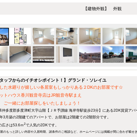
【建物外観】 外観
タッフからのイチオシポイント！】グランド・ソレイユ
した水廻りが嬉しい♪各居室もしっかりある２DKのお部屋です☆
ットハウス香川観音寺店はJR観音寺駅まえ
 ご一緒にお部屋探しをいたしましょう！
県仲多度郡多度津町大字山階【ＪＲ予讃線 海岸寺駅徒歩23分】にある2DK賃貸アパ
13年3月築の2階建てのアパートで、お部屋は2階建ての2階部分です。
2
広さは53.6ｍ
で人気の2DKです。
屋のもっと詳しい内容や入居時期、諸条件のご相談など、ホームページには掲載が間に合わず載せ