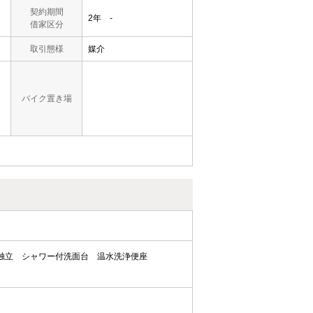
契約期間
2年 -
借家区分
取引態様
媒介
バイク置き場
独立
シャワー付洗面台
温水洗浄便座