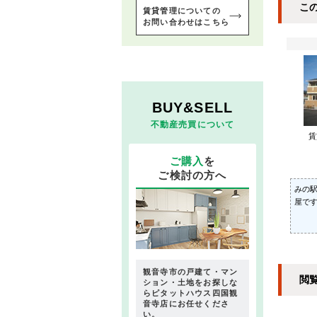
こ
賃貸管理についての
お問い合わせはこちら
BUY&SELL
不動産売買について
ご購入
を
ご検討の方へ
みの
屋です
観音寺市の戸建て・マン
閲
ション・土地をお探しな
らピタットハウス四国観
音寺店にお任せくださ
い。