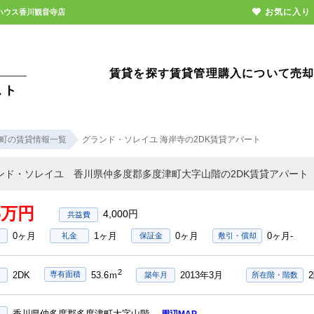
お気に入り
ハウス香川観音寺店
賃貸を探す
賃貸管理
購入について
売
町の賃貸情報一覧
グランド・ソレイユ 海岸寺の2DK賃貸アパート
ンド・ソレイユ 香川県仲多度郡多度津町大字山階の2DK賃貸アパート
85万円
4,000円
0ヶ月
1ヶ月
0ヶ月
0ヶ月-
礼金
保証金
敷引・償却
2
2DK
2013年3月
専有面積
53.6ｍ
築年月
所在階・階数
香川県仲多度郡多度津町大字山階