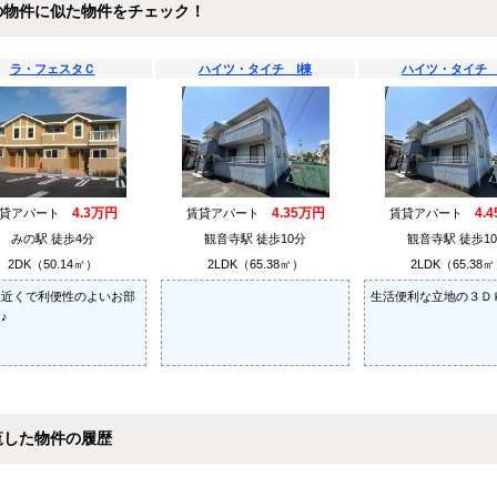
の物件に似た物件をチェック！
ラ・フェスタＣ
ハイツ・タイチ Ⅰ棟
ハイツ・タイチ 
4.3万円
4.35万円
4.
賃貸アパート
賃貸アパート
賃貸アパート
みの駅 徒歩4分
観音寺駅 徒歩10分
観音寺駅 徒歩1
2DK（50.14㎡）
2LDK（65.38㎡）
2LDK（65.38
駅近くで利便性のよいお部
生活便利な立地の３Ｄ
♪
覧した物件の履歴