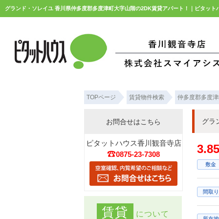
グランド・ソレイユ 香川県仲多度郡多度津町大字山階の2DK賃貸アパート！｜ピタット
TOPページ
賃貸物件検索
仲多度郡多度津
グラ
お問合せはこちら
ピタットハウス香川観音寺店
3.
0875-23-7308
敷金
間取り
賃貸
について
所在地