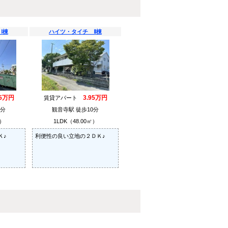
Ⅰ棟
ハイツ・タイチ Ⅱ棟
45万円
3.95万円
賃貸アパート
0分
観音寺駅 徒歩10分
㎡）
1LDK（48.00㎡）
Ｋ♪
利便性の良い立地の２ＤＫ♪