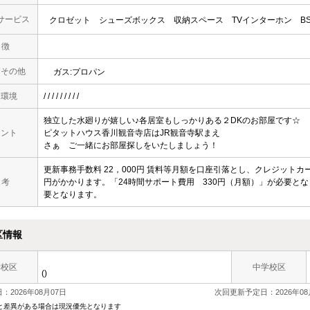
サービス
クロゼット
シューズボックス
収納スペース
TVインターホン
B
 徴
・その他
ガス:プロパン
辺環境
/ / / / / / / / /
独立した水廻りが嬉しい♪各居室もしっかりある２DKのお部屋です☆
メント
ピタットハウス香川観音寺店はJR観音寺駅まえ
さぁ ご一緒にお部屋探しをいたしましょう！
更新事務手数料 22，000円 賃料等月額を口座引落とし、クレジットカ
 考
円がかかります。「24時間サポート費用 330円（月額）」が必要となり
要となります。
区情報
学校区
中学校区
()
：2026年08月07日
次回更新予定日：2026年08
と差異がある場合は現況優先となります