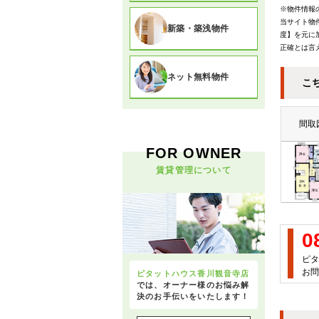
※物件情報
当サイト物
新築・築浅物件
度】を元に
正確とは言
ネット無料物件
こ
間取
FOR OWNER
賃貸管理について
0
ピタ
お問
ピタットハウス香川観音寺店
では、オーナー様のお悩み解
決のお手伝いをいたします！