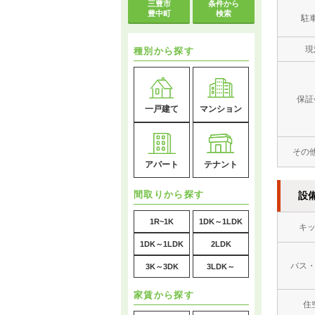
三豊市
条件から
豊中町
検索
駐
現
種別から探す
保証
一戸建て
マンション
その
アパート
テナント
間取りから探す
設
1R~1K
1DK～1LDK
キ
1DK～1LDK
2LDK
バス
3K～3DK
3LDK～
家賃から探す
住