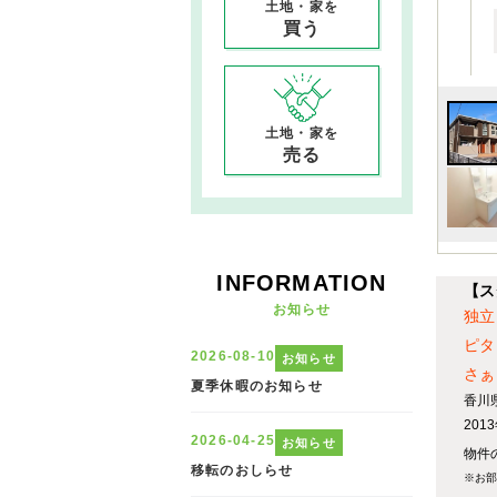
土地・家を
買う
土地・家を
売る
INFORMATION
【ス
お知らせ
独立
ピタ
さぁ
香川
20
物件の
※お部