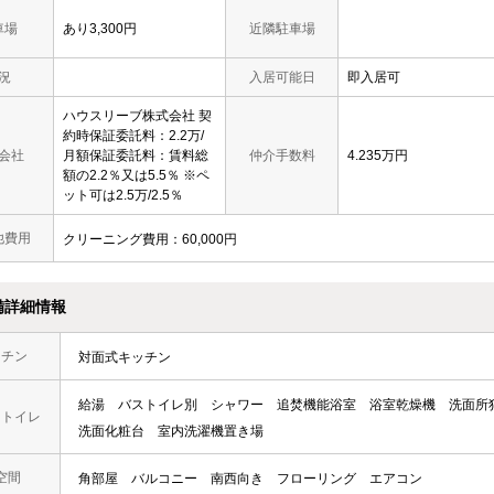
車場
あり3,300円
近隣駐車場
況
入居可能日
即入居可
ハウスリーブ株式会社 契
約時保証委託料：2.2万/
会社
月額保証委託料：賃料総
仲介手数料
4.235万円
額の2.2％又は5.5％ ※ペ
ット可は2.5万/2.5％
他費用
クリーニング費用：60,000円
備詳細情報
ッチン
対面式キッチン
給湯
バストイレ別
シャワー
追焚機能浴室
浴室乾燥機
洗面所
・トイレ
洗面化粧台
室内洗濯機置き場
空間
角部屋
バルコニー
南西向き
フローリング
エアコン