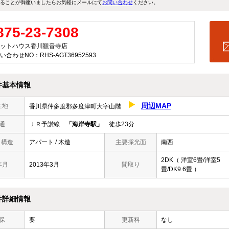
ることが御座いましたらお気軽にメールにて
お問い合わせ
ください。
875-23-7308
ットハウス香川観音寺店
い合わせNO：RHS-AGT36952593
件基本情報
周辺MAP
在地
香川県仲多度郡多度津町大字山階
通
ＪＲ予讃線
「海岸寺駅」
徒歩23分
/ 構造
アパート / 木造
主要採光面
南西
2DK（ 洋室6畳/洋室5
年月
2013年3月
間取り
畳/DK9.6畳 ）
件詳細情報
保
要
更新料
なし