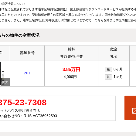
の学区情報について
件情報に記載されております通学区域(学区)情報は、国土数値情報ダウンロードサービスが提供する小学
加工したものですので、記載情報が現在の学区域と異なる場合がございます。国土数値情報ダウンロ
えません。また、通学区域(学区)は毎年見直しの対象となりますので、そちらを踏まえ学区情報は参
ちらの物件の空室状況
賃料
敷金
図
部屋番号
共益費/管理費
礼金
3.85万円
0ヶ月
敷
201
4,000円
-
1ヶ月
礼
875-23-7308
ットハウス香川観音寺店
い合わせNO：RHS-AGT36952593