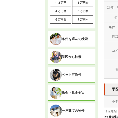
～３万円
３万円台
設備・
４万円台
５万円台
特
６万円台
７万円～
条件
周
条件を選んで検索
コ
学区から検索
備
ペット可物件
学
敷金・礼金ゼロ
小
一戸建ての物件
情報更新日
※各種情報