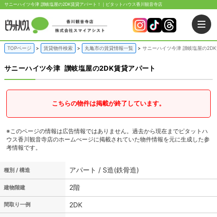
サニーハイツ今津 讃岐塩屋の2DK賃貸アパート！｜ピタットハウス香川観音寺店
TOPページ
賃貸物件検索
丸亀市の賃貸情報一覧
サニーハイツ今津 讃岐塩屋の2D
サニーハイツ今津
讃岐塩屋の2DK賃貸アパート
こちらの物件は掲載が終了しています。
※このページの情報は広告情報ではありません。過去から現在までピタットハ
ウス香川観音寺店のホームぺージに掲載されていた物件情報を元に生成した参
考情報です。
アパート / S造(鉄骨造)
種別 / 構造
2階
建物階建
2DK
間取り一例