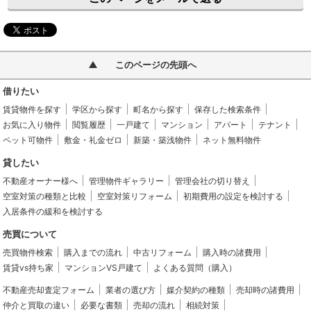
このページの先頭へ
借りたい
賃貸物件を探す
学区から探す
町名から探す
保存した検索条件
お気に入り物件
閲覧履歴
一戸建て
マンション
アパート
テナント
ペット可物件
敷金・礼金ゼロ
新築・築浅物件
ネット無料物件
貸したい
不動産オーナー様へ
管理物件ギャラリー
管理会社の切り替え
空室対策の種類と比較
空室対策リフォーム
初期費用の設定を検討する
入居条件の緩和を検討する
売買について
売買物件検索
購入までの流れ
中古リフォーム
購入時の諸費用
賃貸vs持ち家
マンションVS戸建て
よくある質問（購入）
不動産売却査定フォーム
業者の選び方
媒介契約の種類
売却時の諸費用
仲介と買取の違い
必要な書類
売却の流れ
相続対策