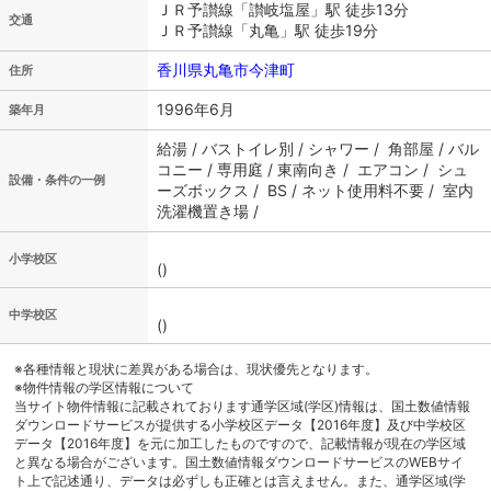
ＪＲ予讃線「讃岐塩屋」駅 徒歩13分
交通
ＪＲ予讃線「丸亀」駅 徒歩19分
香川県丸亀市今津町
住所
1996年6月
築年月
給湯 / バストイレ別 / シャワー / 角部屋 / バル
コニー / 専用庭 / 東南向き / エアコン / シュ
設備・条件の一例
ーズボックス / BS / ネット使用料不要 / 室内
洗濯機置き場 /
小学校区
()
中学校区
()
※各種情報と現状に差異がある場合は、現状優先となります。
※物件情報の学区情報について
当サイト物件情報に記載されております通学区域(学区)情報は、国土数値情報
ダウンロードサービスが提供する小学校区データ【2016年度】及び中学校区
データ【2016年度】を元に加工したものですので、記載情報が現在の学区域
と異なる場合がございます。国土数値情報ダウンロードサービスのWEBサイ
ト上で記述通り、データは必ずしも正確とは言えません。また、通学区域(学