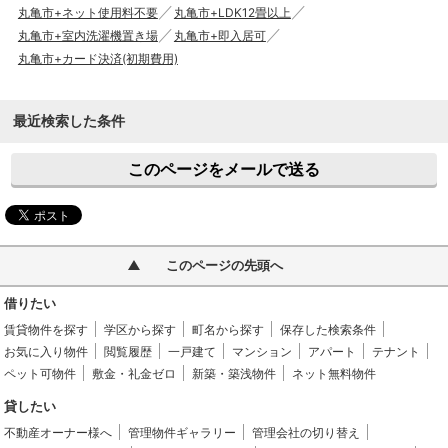
丸亀市+ネット使用料不要
丸亀市+LDK12畳以上
丸亀市+室内洗濯機置き場
丸亀市+即入居可
丸亀市+カード決済(初期費用)
最近検索した条件
このページをメールで送る
このページの先頭へ
借りたい
賃貸物件を探す
学区から探す
町名から探す
保存した検索条件
お気に入り物件
閲覧履歴
一戸建て
マンション
アパート
テナント
ペット可物件
敷金・礼金ゼロ
新築・築浅物件
ネット無料物件
貸したい
不動産オーナー様へ
管理物件ギャラリー
管理会社の切り替え