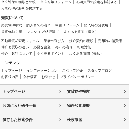
空室対策の種類と比較
空室対策リフォーム
初期費用の設定を検討する
入居条件の緩和を検討する
売買について
売買物件検索
購入までの流れ
中古リフォーム
購入時の諸費用
賃貸vs持ち家
マンションVS戸建て
よくある質問（購入）
不動産売却査定フォーム
業者の選び方
媒介契約の種類
売却時の諸費用
仲介と買取の違い
必要な書類
売却の流れ
相続対策
仲介手数料について
高く売るポイント
よくある質問（売却）
コンテンツ
トップページ
インフォメーション
スタッフ紹介
スタッフブログ
お客様の声
会社概要
お問合せ
プライバシーポリシー
トップページ
賃貸物件検索
お気に入り物件一覧
物件閲覧履歴
保存した検索条件
検索履歴