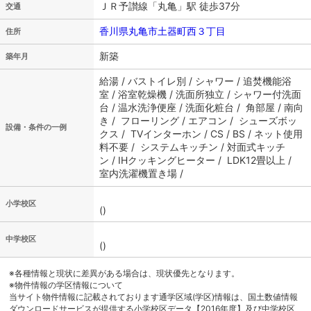
ＪＲ予讃線「丸亀」駅 徒歩37分
交通
香川県丸亀市土器町西３丁目
住所
新築
築年月
給湯 / バストイレ別 / シャワー / 追焚機能浴
室 / 浴室乾燥機 / 洗面所独立 / シャワー付洗面
台 / 温水洗浄便座 / 洗面化粧台 / 角部屋 / 南向
き / フローリング / エアコン / シューズボッ
設備・条件の一例
クス / TVインターホン / CS / BS / ネット使用
料不要 / システムキッチン / 対面式キッチ
ン / IHクッキングヒーター / LDK12畳以上 /
室内洗濯機置き場 /
小学校区
()
中学校区
()
※各種情報と現状に差異がある場合は、現状優先となります。
※物件情報の学区情報について
当サイト物件情報に記載されております通学区域(学区)情報は、国土数値情報
ダウンロードサービスが提供する小学校区データ【2016年度】及び中学校区