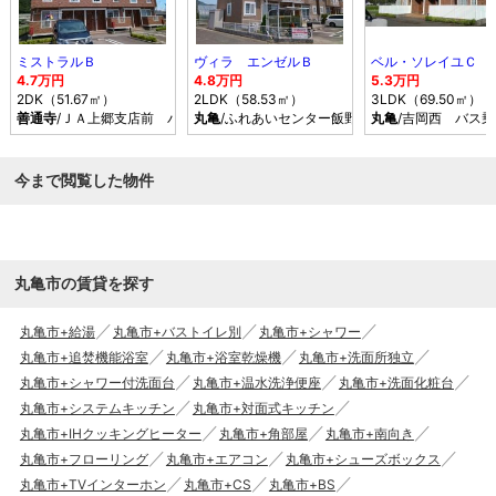
ミストラルＢ
ヴィラ エンゼルＢ
ベル・ソレイユＣ
4.7万円
4.8万円
5.3万円
2DK（51.67㎡）
2LDK（58.53㎡）
3LDK（69.50㎡）
善通寺
/ＪＡ上郷支店前 バス乗車時間25分 停歩2分
丸亀
/ふれあいセンター飯野 バス乗車時間27分 
丸亀
/吉岡西 バス乗
今まで閲覧した物件
丸亀市の賃貸を探す
丸亀市+給湯
丸亀市+バストイレ別
丸亀市+シャワー
丸亀市+追焚機能浴室
丸亀市+浴室乾燥機
丸亀市+洗面所独立
丸亀市+シャワー付洗面台
丸亀市+温水洗浄便座
丸亀市+洗面化粧台
丸亀市+システムキッチン
丸亀市+対面式キッチン
丸亀市+IHクッキングヒーター
丸亀市+角部屋
丸亀市+南向き
丸亀市+フローリング
丸亀市+エアコン
丸亀市+シューズボックス
丸亀市+TVインターホン
丸亀市+CS
丸亀市+BS