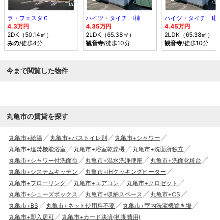
ラ・フェスタＣ
ハイツ・タイチ Ⅰ棟
ハイツ・タイチ Ⅰ棟
4.3万円
4.35万円
4.45万円
2DK（50.14㎡）
2LDK（65.38㎡）
2LDK（65.38㎡）
みの
/徒歩4分
観音寺
/徒歩10分
観音寺
/徒歩10分
今まで閲覧した物件
丸亀市の賃貸を探す
丸亀市+給湯
丸亀市+バストイレ別
丸亀市+シャワー
丸亀市+追焚機能浴室
丸亀市+浴室乾燥機
丸亀市+洗面所独立
丸亀市+シャワー付洗面台
丸亀市+温水洗浄便座
丸亀市+洗面化粧台
丸亀市+システムキッチン
丸亀市+IHクッキングヒーター
丸亀市+フローリング
丸亀市+エアコン
丸亀市+クロゼット
丸亀市+シューズボックス
丸亀市+収納スペース
丸亀市+CS
丸亀市+BS
丸亀市+ネット使用料不要
丸亀市+室内洗濯機置き場
丸亀市+即入居可
丸亀市+カード決済(初期費用)