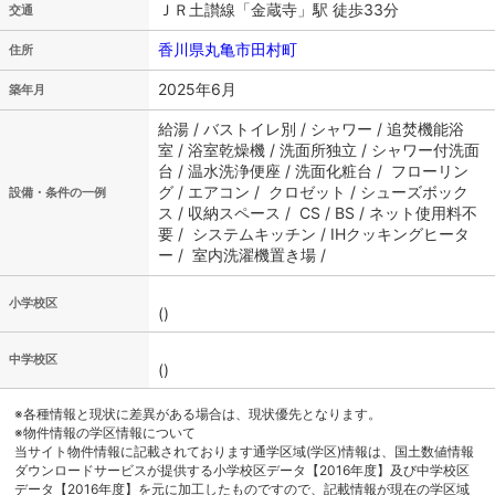
ＪＲ土讃線「金蔵寺」駅 徒歩33分
交通
香川県丸亀市田村町
住所
2025年6月
築年月
給湯 / バストイレ別 / シャワー / 追焚機能浴
室 / 浴室乾燥機 / 洗面所独立 / シャワー付洗面
台 / 温水洗浄便座 / 洗面化粧台 / フローリン
グ / エアコン / クロゼット / シューズボック
設備・条件の一例
ス / 収納スペース / CS / BS / ネット使用料不
要 / システムキッチン / IHクッキングヒータ
ー / 室内洗濯機置き場 /
小学校区
()
中学校区
()
※各種情報と現状に差異がある場合は、現状優先となります。
※物件情報の学区情報について
当サイト物件情報に記載されております通学区域(学区)情報は、国土数値情報
ダウンロードサービスが提供する小学校区データ【2016年度】及び中学校区
データ【2016年度】を元に加工したものですので、記載情報が現在の学区域