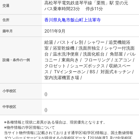
高松琴平電気鉄道琴平線「栗熊」駅 堂の元
交通
バス乗車時間23分 停歩11分
香川県丸亀市飯山町上法軍寺
住所
2011年9月
築年月
給湯 / バストイレ別 / シャワー / 追焚機能浴
室 / 浴室乾燥機 / 洗面所独立 / シャワー付洗面
台 / 温水洗浄便座 / 洗面化粧台 / 角部屋 / バル
コニー / 東南向き / フローリング / エアコン /
設備・条件の一例
クロゼット / シューズボックス / 収納スペー
ス / TVインターホン / BS / 対面式キッチン /
室内洗濯機置き場 /
小学校区
()
中学校区
()
※各種情報と現状に差異がある場合は、現状優先となります。
※物件情報の学区情報について
当サイト物件情報に記載されております通学区域(学区)情報は、国土数値情報
ダウンロードサービスが提供する小学校区データ【2016年度】及び中学校区