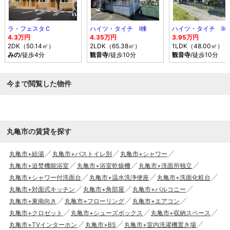
ラ・フェスタＣ
ハイツ・タイチ Ⅰ棟
ハイツ・タイチ Ⅱ
4.3万円
4.35万円
3.95万円
2DK（50.14㎡）
2LDK（65.38㎡）
1LDK（48.00㎡）
みの
/徒歩4分
観音寺
/徒歩10分
観音寺
/徒歩10分
今まで閲覧した物件
丸亀市の賃貸を探す
丸亀市+給湯
丸亀市+バストイレ別
丸亀市+シャワー
丸亀市+追焚機能浴室
丸亀市+浴室乾燥機
丸亀市+洗面所独立
丸亀市+シャワー付洗面台
丸亀市+温水洗浄便座
丸亀市+洗面化粧台
丸亀市+対面式キッチン
丸亀市+角部屋
丸亀市+バルコニー
丸亀市+東南向き
丸亀市+フローリング
丸亀市+エアコン
丸亀市+クロゼット
丸亀市+シューズボックス
丸亀市+収納スペース
丸亀市+TVインターホン
丸亀市+BS
丸亀市+室内洗濯機置き場