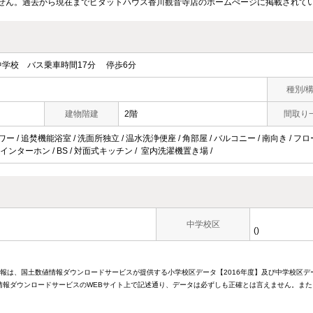
せん。過去から現在までピタットハウス香川観音寺店のホームぺージに掲載されて
学校 バス乗車時間17分 停歩6分
種別/
建物階建
2階
間取り
ワー / 追焚機能浴室 / 洗面所独立 / 温水洗浄便座 / 角部屋 / バルコニー / 南向き / フ
Vインターホン / BS / 対面式キッチン / 室内洗濯機置き場 /
中学校区
()
情報は、国土数値情報ダウンロードサービスが提供する小学校区データ【2016年度】及び中学校区デ
報ダウンロードサービスのWEBサイト上で記述通り、データは必ずしも正確とは言えません。また