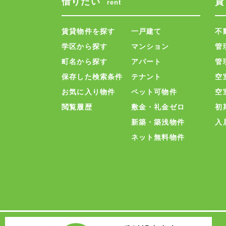
借りたい
貸
rent
賃貸物件を探す
一戸建て
不
学区から探す
マンション
管
町名から探す
アパート
管
保存した検索条件
テナント
空
お気に入り物件
ペット可物件
空
閲覧履歴
敷金・礼金ゼロ
初
新築・築浅物件
入
ネット無料物件