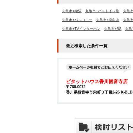
丸亀市+給湯
丸亀市+バストイレ別
丸亀
丸亀市+バルコニー
丸亀市+南向き
丸亀
丸亀市+TVインターホン
丸亀市+BS
丸亀
最近検索した条件一覧
ピタットハウス香川観音寺店
〒768-0072
香川県観音寺市栄町３丁目2-26 K-BLD 