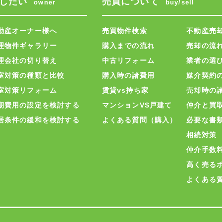
したい
売買について
owner
buy/sell
動産オーナー様へ
売買物件検索
不動産売
理物件ギャラリー
購入までの流れ
売却の流
理会社の切り替え
中古リフォーム
業者の選
室対策の種類と比較
購入時の諸費用
媒介契約
室対策リフォーム
賃貸vs持ち家
売却時の
期費用の設定を検討する
マンションVS戸建て
仲介と買
居条件の緩和を検討する
よくある質問（購入）
必要な書
相続対策
仲介手数
高く売る
よくある