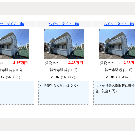
ツ・タイチ Ⅰ棟
ハイツ・タイチ Ⅰ棟
ハイツ・タイチ Ⅰ棟
4.35万円
4.45万円
4.35
アパート
賃貸アパート
賃貸アパート
音寺駅 徒歩10分
観音寺駅 徒歩10分
観音寺駅 徒歩10分
DK（65.38㎡）
2LDK（65.38㎡）
2LDK（65.38㎡）
生活便利な立地の３ＤＫ♪
しっかり者の御眼鏡に叶う
金・礼金０円♪