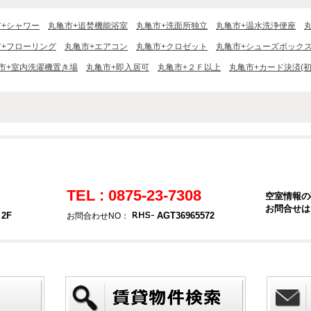
市+シャワー
丸亀市+追焚機能浴室
丸亀市+洗面所独立
丸亀市+温水洗浄便座
市+フローリング
丸亀市+エアコン
丸亀市+クロゼット
丸亀市+シューズボック
市+室内洗濯機置き場
丸亀市+即入居可
丸亀市+２Ｆ以上
丸亀市+カード決済(初
TEL : 0875-23-7308
空室情報の
お問合せは
2F
AGT36965572
お問合わせNO：