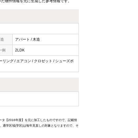
いた物件情報を元に生成した参考情報です。
構造
アパート / 木造
一例
2LDK
ローリング / エアコン / クロゼット / シューズボ
ータ【2016年度】を元に加工したものですので、記載情
、通学区域(学区)は毎年見直しの対象となりますので、そ