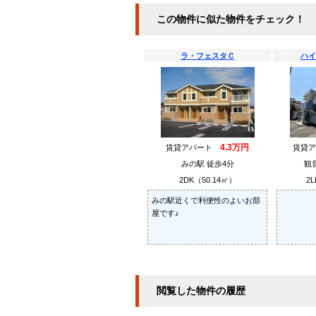
この物件に似た物件をチェック！
ラ・フェスタＣ
ハイ
4.3万円
賃貸アパート
賃貸
みの駅 徒歩4分
観
2DK（50.14㎡）
2L
みの駅近くで利便性のよいお部
屋です♪
閲覧した物件の履歴