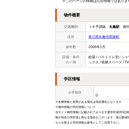
※このページの情報は広告情報ではありま
物件概要
交通機関
ＪＲ予讃線
丸亀駅
南中
住所
香川県丸亀市郡家町
築年数
2006年1月
設備・条件
給湯 / バストイレ別 / シャ
の一例
ックス / 収納スペース / T
学区情報
小学校区
()
※各種情報と差異がある場合は現況優先となります
※物件情報の学区情報について
当サイト物件情報に記載されております通学区域(学区)
報が現在の学区域と異なる場合がございます。国土数値情
ちらを踏まえ学区情報は参考としてご活用下さい。