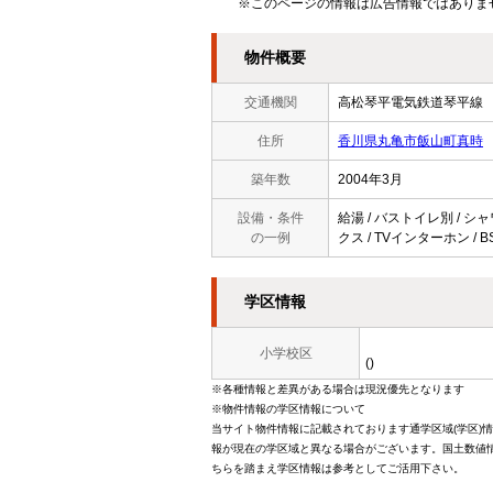
※このページの情報は広告情報ではありま
物件概要
交通機関
高松琴平電気鉄道琴平
住所
香川県丸亀市飯山町真時
築年数
2004年3月
設備・条件
給湯 / バストイレ別 / シャ
の一例
クス / TVインターホン / 
学区情報
小学校区
()
※各種情報と差異がある場合は現況優先となります
※物件情報の学区情報について
当サイト物件情報に記載されております通学区域(学区)
報が現在の学区域と異なる場合がございます。国土数値情
ちらを踏まえ学区情報は参考としてご活用下さい。