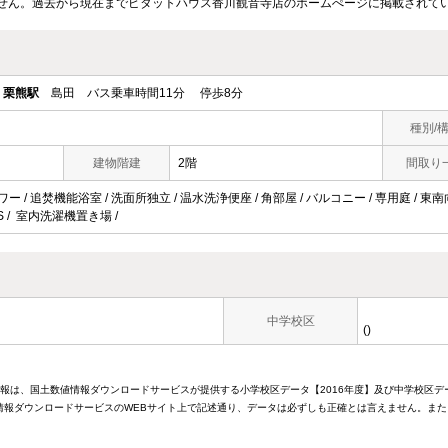
せん。過去から現在までピタットハウス香川観音寺店のホームぺージに掲載されて
線
栗熊駅
島田 バス乗車時間11分 停歩8分
種別/
建物階建
2階
間取り
ワー / 追焚機能浴室 / 洗面所独立 / 温水洗浄便座 / 角部屋 / バルコニー / 専用庭 / 東
BS / 室内洗濯機置き場 /
中学校区
()
情報は、国土数値情報ダウンロードサービスが提供する小学校区データ【2016年度】及び中学校区デ
報ダウンロードサービスのWEBサイト上で記述通り、データは必ずしも正確とは言えません。また