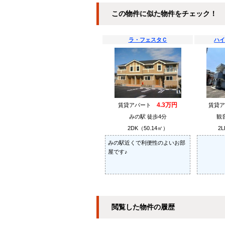
この物件に似た物件をチェック！
ラ・フェスタＣ
ハイ
4.3万円
賃貸アパート
賃貸
みの駅 徒歩4分
観
2DK（50.14㎡）
2L
みの駅近くで利便性のよいお部
屋です♪
閲覧した物件の履歴