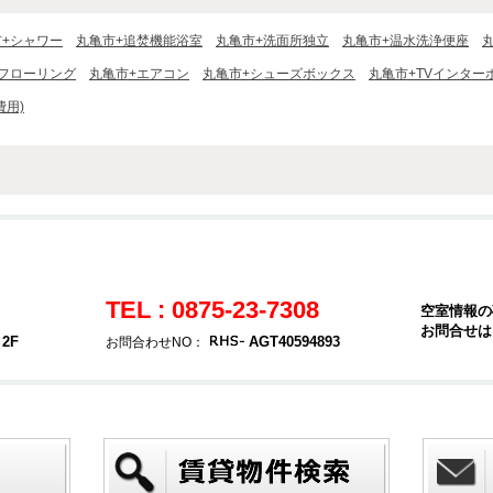
市+シャワー
丸亀市+追焚機能浴室
丸亀市+洗面所独立
丸亀市+温水洗浄便座
フローリング
丸亀市+エアコン
丸亀市+シューズボックス
丸亀市+TVインター
費用)
TEL : 0875-23-7308
空室情報の
お問合せは
2F
AGT40594893
お問合わせNO：