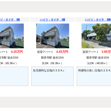
ツ・タイチ Ⅰ棟
ハイツ・タイチ Ⅰ棟
ハイツ・タイチ Ⅱ棟
4.35万円
4.45万円
3.95
アパート
賃貸アパート
賃貸アパート
音寺駅 徒歩10分
観音寺駅 徒歩10分
観音寺駅 徒歩10分
DK（65.38㎡）
2LDK（65.38㎡）
1LDK（48.00㎡）
生活便利な立地の３ＤＫ♪
利便性の良い立地の２ＤＫ