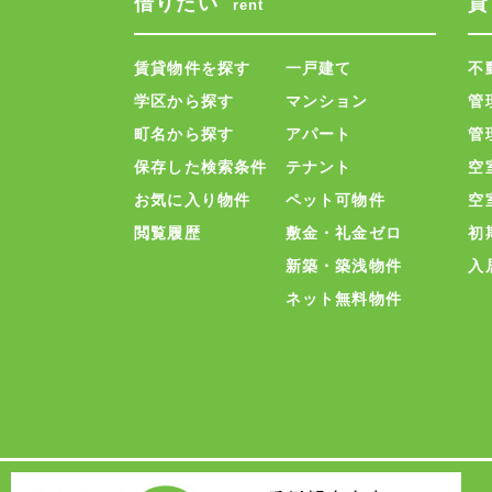
借りたい
貸
rent
賃貸物件を探す
一戸建て
不
学区から探す
マンション
管
町名から探す
アパート
管
保存した検索条件
テナント
空
お気に入り物件
ペット可物件
空
閲覧履歴
敷金・礼金ゼロ
初
新築・築浅物件
入
ネット無料物件