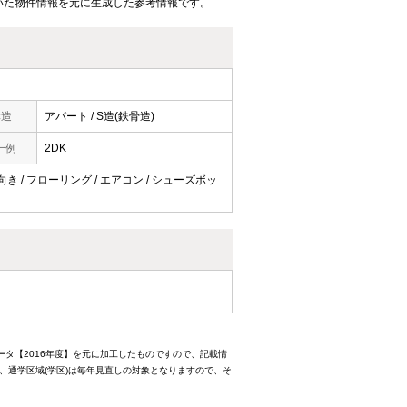
いた物件情報を元に生成した参考情報です。
構造
アパート / S造(鉄骨造)
一例
2DK
南向き / フローリング / エアコン / シューズボッ
ータ【2016年度】を元に加工したものですので、記載情
、通学区域(学区)は毎年見直しの対象となりますので、そ