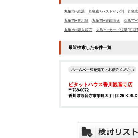
丸亀市+給湯
丸亀市+バストイレ別
丸亀
丸亀市+専用庭
丸亀市+東南向き
丸亀市+
丸亀市+即入居可
丸亀市+カード決済(初期
最近検索した条件一覧
ピタットハウス香川観音寺店
〒768-0072
香川県観音寺市栄町３丁目2-26 K-BLD 