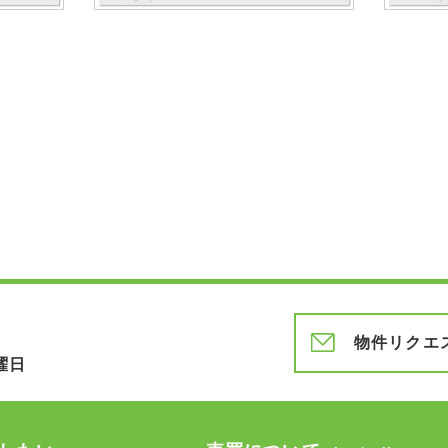
物件リクエ
曜日