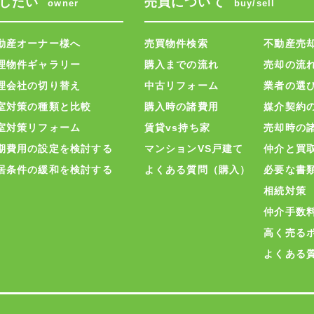
したい
売買について
owner
buy/sell
動産オーナー様へ
売買物件検索
不動産売
理物件ギャラリー
購入までの流れ
売却の流
理会社の切り替え
中古リフォーム
業者の選
室対策の種類と比較
購入時の諸費用
媒介契約
室対策リフォーム
賃貸vs持ち家
売却時の
期費用の設定を検討する
マンションVS戸建て
仲介と買
居条件の緩和を検討する
よくある質問（購入）
必要な書
相続対策
仲介手数
高く売る
よくある