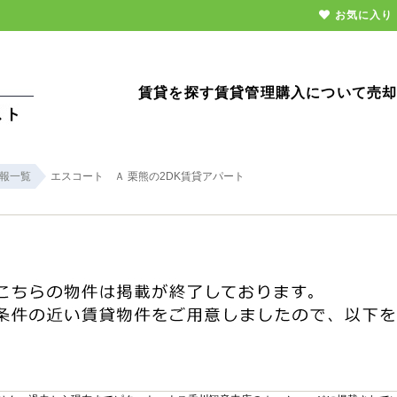
お気に入り
賃貸を探す
賃貸管理
購入について
売
報一覧
エスコート Ａ 栗熊の2DK賃貸アパート