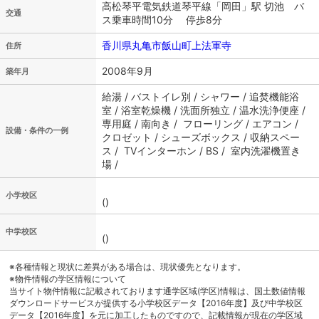
高松琴平電気鉄道琴平線「岡田」駅 切池 バ
交通
ス乗車時間10分 停歩8分
香川県丸亀市飯山町上法軍寺
住所
2008年9月
築年月
給湯 / バストイレ別 / シャワー / 追焚機能浴
室 / 浴室乾燥機 / 洗面所独立 / 温水洗浄便座 /
専用庭 / 南向き / フローリング / エアコン /
設備・条件の一例
クロゼット / シューズボックス / 収納スペー
ス / TVインターホン / BS / 室内洗濯機置き
場 /
小学校区
()
中学校区
()
※各種情報と現状に差異がある場合は、現状優先となります。
※物件情報の学区情報について
当サイト物件情報に記載されております通学区域(学区)情報は、国土数値情報
ダウンロードサービスが提供する小学校区データ【2016年度】及び中学校区
データ【2016年度】を元に加工したものですので、記載情報が現在の学区域