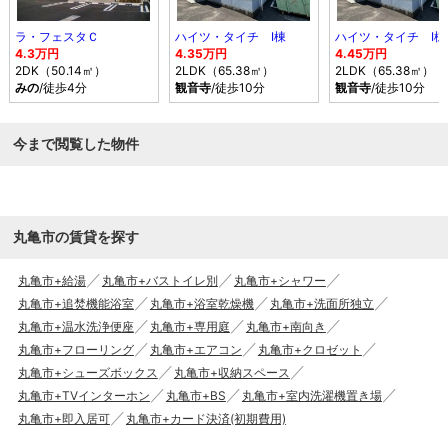
ラ・フェスタＣ
ハイツ・タイチ Ⅰ棟
ハイツ・タイチ Ⅰ棟
4.3万円
4.35万円
4.45万円
2DK（50.14㎡）
2LDK（65.38㎡）
2LDK（65.38㎡）
みの
/徒歩4分
観音寺
/徒歩10分
観音寺
/徒歩10分
今まで閲覧した物件
丸亀市の賃貸を探す
丸亀市+給湯
丸亀市+バストイレ別
丸亀市+シャワー
丸亀市+追焚機能浴室
丸亀市+浴室乾燥機
丸亀市+洗面所独立
丸亀市+温水洗浄便座
丸亀市+専用庭
丸亀市+南向き
丸亀市+フローリング
丸亀市+エアコン
丸亀市+クロゼット
丸亀市+シューズボックス
丸亀市+収納スペース
丸亀市+TVインターホン
丸亀市+BS
丸亀市+室内洗濯機置き場
丸亀市+即入居可
丸亀市+カード決済(初期費用)