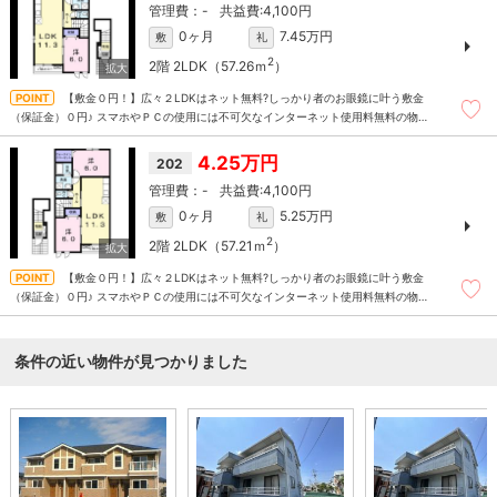
-
4,100円
0ヶ月
7.45万円
敷
礼
2
2階
2LDK（57.26ｍ
）
【敷金０円！】広々２LDKはネット無料?しっかり者のお眼鏡に叶う敷金
（保証金）０円♪ スマホやＰＣの使用には不可欠なインターネット使用料無料の物
件♪家事がたくさんあるときに大助かりなオートバス仕様なので、適温状態もお風呂
がウォッチ♪
4.25万円
202
-
4,100円
0ヶ月
5.25万円
敷
礼
2
2階
2LDK（57.21ｍ
）
【敷金０円！】広々２LDKはネット無料?しっかり者のお眼鏡に叶う敷金
（保証金）０円♪ スマホやＰＣの使用には不可欠なインターネット使用料無料の物
件♪家事がたくさんあるときに大助かりなオートバス仕様なので、適温状態もお風呂
がウォッチ♪
条件の近い物件が見つかりました