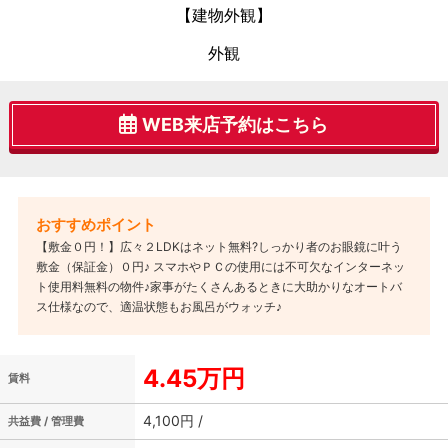
【建物外観】
外観
WEB来店予約はこちら
【敷金０円！】広々２LDKはネット無料?しっかり者のお眼鏡に叶う
敷金（保証金）０円♪ スマホやＰＣの使用には不可欠なインターネッ
ト使用料無料の物件♪家事がたくさんあるときに大助かりなオートバ
ス仕様なので、適温状態もお風呂がウォッチ♪
4.45万円
賃料
4,100円 /
共益費 / 管理費