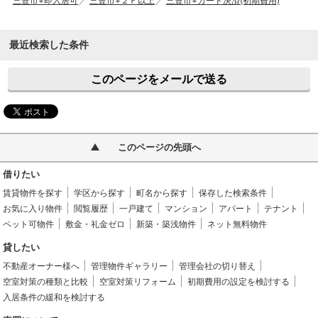
三豊市+即入居可
三豊市+２Ｆ以上
三豊市+カード決済(初期費用)
最近検索した条件
このページをメールで送る
このページの先頭へ
借りたい
賃貸物件を探す
学区から探す
町名から探す
保存した検索条件
お気に入り物件
閲覧履歴
一戸建て
マンション
アパート
テナント
ペット可物件
敷金・礼金ゼロ
新築・築浅物件
ネット無料物件
貸したい
不動産オーナー様へ
管理物件ギャラリー
管理会社の切り替え
空室対策の種類と比較
空室対策リフォーム
初期費用の設定を検討する
入居条件の緩和を検討する