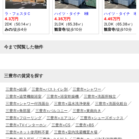
ラ・フェスタＣ
ハイツ・タイチ Ⅰ棟
ハイツ・タイチ Ⅰ棟
4.3万円
4.35万円
4.45万円
2DK（50.14㎡）
2LDK（65.38㎡）
2LDK（65.38㎡）
みの
/徒歩4分
観音寺
/徒歩10分
観音寺
/徒歩10分
今まで閲覧した物件
三豊市の賃貸を探す
三豊市+給湯
三豊市+バストイレ別
三豊市+シャワー
三豊市+追焚機能浴室
三豊市+浴室乾燥機
三豊市+洗面所独立
三豊市+シャワー付洗面台
三豊市+温水洗浄便座
三豊市+洗面化粧台
三豊市+角部屋
三豊市+バルコニー
三豊市+東南向き
三豊市+フローリング
三豊市+エアコン
三豊市+シューズボックス
三豊市+TVインターホン
三豊市+CS
三豊市+BS
三豊市+ネット使用料不要
三豊市+室内洗濯機置き場