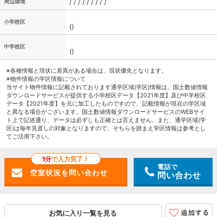
/ / / / / / / / /
周辺環境
小学校区
()
中学校区
()
※各種情報と現状に差異がある場合は、現状優先となります。
※物件情報の学区情報について
当サイト物件情報に記載されております通学区域(学区)情報は、国土数値情報
ダウンロードサービスが提供する小学校区データ【2021年度】及び中学校区
データ【2021年度】を元に加工したものですので、記載情報が現在の学区域
と異なる場合がございます。国土数値情報ダウンロードサービスのWEBサイ
ト上で記述通り、データは必ずしも正確とは言えません。また、通学区域(学
区)は毎年見直しの対象となりますので、そちらを踏まえ学区情報は参考とし
てご活用下さい。
1分
で入力完了！
電話で
問い合わせ
お気に入り一覧を見る