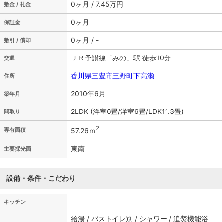
0ヶ月 / 7.45万円
敷金 / 礼金
0ヶ月
保証金
0ヶ月 / -
敷引 / 償却
ＪＲ予讃線「みの」駅 徒歩10分
交通
香川県三豊市三野町下高瀬
住所
2010年6月
築年月
2LDK (洋室6畳/洋室6畳/LDK11.3畳)
間取り
2
57.26ｍ
専有面積
東南
主要採光面
設備・条件・こだわり
キッチン
給湯 / バストイレ別 / シャワー / 追焚機能浴