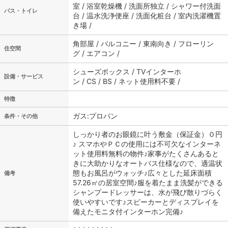
室 / 浴室乾燥機 / 洗面所独立 / シャワー付洗面
バス・トイレ
台 / 温水洗浄便座 / 洗面化粧台 / 室内洗濯機置
き場 /
角部屋 / バルコニー / 東南向き / フローリン
住空間
グ / エアコン /
シューズボックス / TVインターホ
設備・サービス
ン / CS / BS / ネット使用料不要 /
特徴
ガス:プロパン
条件・その他
しっかり者のお眼鏡に叶う敷金（保証金）０円
♪ スマホやＰＣの使用には不可欠なインターネ
ット使用料無料の物件♪家事がたくさんあると
きに大助かりなオートバス仕様なので、適温状
態もお風呂がウォッチ♪広々とした延床面積
備考
57.26㎡の居室空間♪服を着たまま洗髪ができる
シャンプードレッサーは、水が飛び散りづらく
使いやすいです♪スピーカーとディスプレイを
備えたモニタ付インターホン完備♪