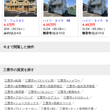
ラ・フェスタＣ
ハイツ・タイチ Ⅰ棟
ハイツ・タイチ Ⅰ棟
4.3万円
4.35万円
4.45万円
2DK（50.14㎡）
2LDK（65.38㎡）
2LDK（65.38㎡）
みの
/徒歩4分
観音寺
/徒歩10分
観音寺
/徒歩10分
今まで閲覧した物件
三豊市の賃貸を探す
三豊市+給湯
三豊市+バストイレ別
三豊市+シャワー
三豊市+追焚機能浴室
三豊市+洗面所独立
三豊市+温水洗浄便座
三豊市+角部屋
三豊市+バルコニー
三豊市+東南向き
三豊市+フローリング
三豊市+エアコン
三豊市+クロゼット
三豊市+シューズボックス
三豊市+収納スペース
三豊市+TVインターホン
三豊市+BS
三豊市+ネット使用料不要