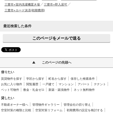
三豊市+室内洗濯機置き場
三豊市+即入居可
三豊市+カード決済(初期費用)
最近検索した条件
このページをメールで送る
このページの先頭へ
借りたい
賃貸物件を探す
学区から探す
町名から探す
保存した検索条件
お気に入り物件
閲覧履歴
一戸建て
マンション
アパート
テナント
ペット可物件
敷金・礼金ゼロ
新築・築浅物件
ネット無料物件
貸したい
不動産オーナー様へ
管理物件ギャラリー
管理会社の切り替え
空室対策の種類と比較
空室対策リフォーム
初期費用の設定を検討する