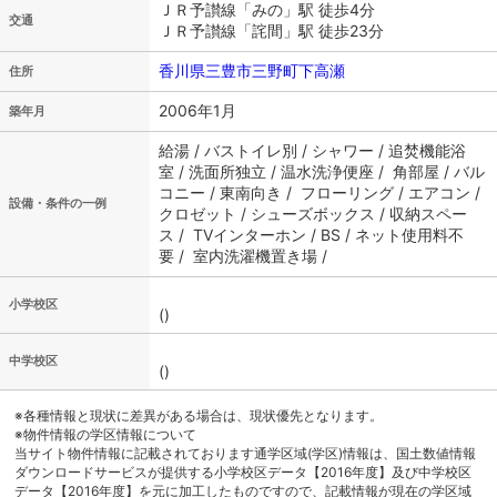
ＪＲ予讃線「みの」駅 徒歩4分
交通
ＪＲ予讃線「詫間」駅 徒歩23分
香川県三豊市三野町下高瀬
住所
2006年1月
築年月
給湯 / バストイレ別 / シャワー / 追焚機能浴
室 / 洗面所独立 / 温水洗浄便座 / 角部屋 / バル
コニー / 東南向き / フローリング / エアコン /
設備・条件の一例
クロゼット / シューズボックス / 収納スペー
ス / TVインターホン / BS / ネット使用料不
要 / 室内洗濯機置き場 /
小学校区
()
中学校区
()
※各種情報と現状に差異がある場合は、現状優先となります。
※物件情報の学区情報について
当サイト物件情報に記載されております通学区域(学区)情報は、国土数値情報
ダウンロードサービスが提供する小学校区データ【2016年度】及び中学校区
データ【2016年度】を元に加工したものですので、記載情報が現在の学区域