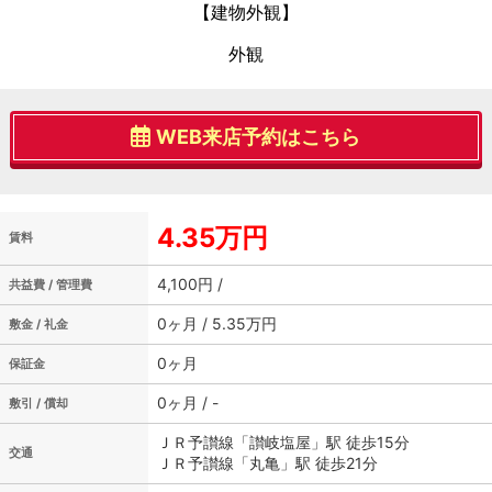
【建物外観】
外観
WEB来店予約はこちら
4.35万円
賃料
4,100円 /
共益費 / 管理費
0ヶ月 / 5.35万円
敷金 / 礼金
0ヶ月
保証金
0ヶ月 / -
敷引 / 償却
ＪＲ予讃線「讃岐塩屋」駅 徒歩15分
交通
ＪＲ予讃線「丸亀」駅 徒歩21分