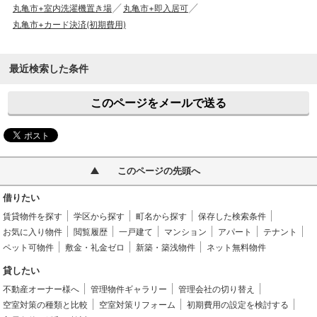
丸亀市+室内洗濯機置き場
丸亀市+即入居可
丸亀市+カード決済(初期費用)
最近検索した条件
このページをメールで送る
このページの先頭へ
借りたい
賃貸物件を探す
学区から探す
町名から探す
保存した検索条件
お気に入り物件
閲覧履歴
一戸建て
マンション
アパート
テナント
ペット可物件
敷金・礼金ゼロ
新築・築浅物件
ネット無料物件
貸したい
不動産オーナー様へ
管理物件ギャラリー
管理会社の切り替え
空室対策の種類と比較
空室対策リフォーム
初期費用の設定を検討する