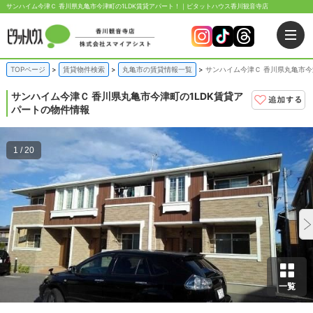
サンハイム今津Ｃ 香川県丸亀市今津町の1LDK賃貸アパート！｜ピタットハウス香川観音寺店
TOPページ
賃貸物件検索
丸亀市の賃貸情報一覧
サンハイム今津Ｃ 香川県丸亀市今
サンハイム今津Ｃ
香川県丸亀市今津町の1LDK賃貸ア
パートの物件情報
1 / 20
一覧