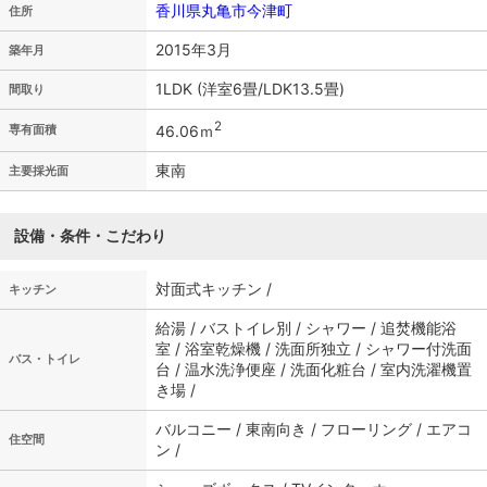
香川県丸亀市今津町
住所
2015年3月
築年月
1LDK (洋室6畳/LDK13.5畳)
間取り
2
46.06ｍ
専有面積
東南
主要採光面
設備・条件・こだわり
対面式キッチン /
キッチン
給湯 / バストイレ別 / シャワー / 追焚機能浴
室 / 浴室乾燥機 / 洗面所独立 / シャワー付洗面
バス・トイレ
台 / 温水洗浄便座 / 洗面化粧台 / 室内洗濯機置
き場 /
バルコニー / 東南向き / フローリング / エアコ
住空間
ン /