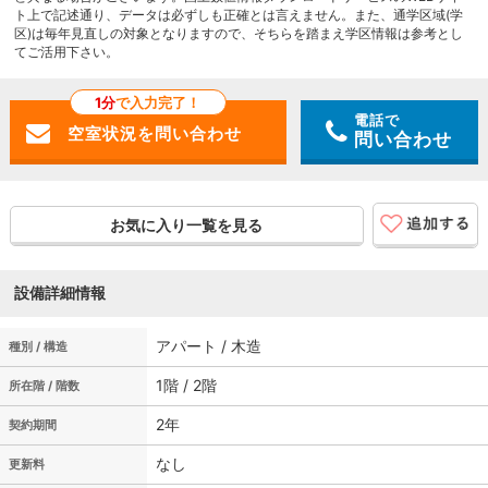
ト上で記述通り、データは必ずしも正確とは言えません。また、通学区域(学
区)は毎年見直しの対象となりますので、そちらを踏まえ学区情報は参考とし
てご活用下さい。
1分
で入力完了！
電話で
問い合わせ
お気に入り一覧を見る
設備詳細情報
アパート / 木造
種別 / 構造
1階 / 2階
所在階 / 階数
2年
契約期間
なし
更新料