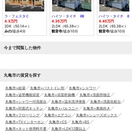
ラ・フェスタＣ
ハイツ・タイチ Ⅰ棟
ハイツ・タイチ Ⅰ棟
4.3万円
4.35万円
4.45万円
2DK（50.14㎡）
2LDK（65.38㎡）
2LDK（65.38㎡）
みの
/徒歩4分
観音寺
/徒歩10分
観音寺
/徒歩10分
今まで閲覧した物件
丸亀市の賃貸を探す
丸亀市+給湯
丸亀市+バストイレ別
丸亀市+シャワー
丸亀市+追焚機能浴室
丸亀市+浴室乾燥機
丸亀市+洗面所独立
丸亀市+シャワー付洗面台
丸亀市+温水洗浄便座
丸亀市+洗面化粧台
丸亀市+対面式キッチン
丸亀市+バルコニー
丸亀市+東南向き
丸亀市+フローリング
丸亀市+エアコン
丸亀市+シューズボックス
丸亀市+TVインターホン
丸亀市+CS
丸亀市+BS
丸亀市+ネット使用料不要
丸亀市+LDK12畳以上