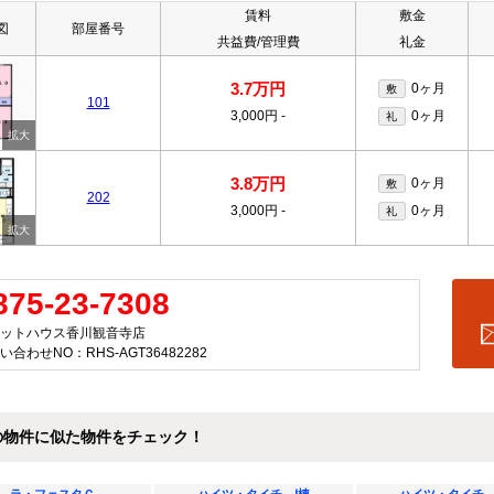
賃料
敷金
図
部屋番号
共益費/管理費
礼金
3.7万円
0ヶ月
敷
101
3,000円
-
0ヶ月
礼
3.8万円
0ヶ月
敷
202
3,000円
-
0ヶ月
礼
875-23-7308
ットハウス香川観音寺店
い合わせNO：RHS-AGT36482282
の物件に似た物件をチェック！