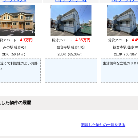
ラ・フェスタＣ
ハイツ・タイチ Ⅰ棟
ハイツ・タイチ 
4.3万円
4.35万円
4.
賃貸アパート
賃貸アパート
賃貸アパート
みの駅 徒歩4分
観音寺駅 徒歩10分
観音寺駅 徒歩1
2DK（50.14㎡）
2LDK（65.38㎡）
2LDK（65.38
駅近くで利便性のよいお部
生活便利な立地の３Ｄ
♪
覧した物件の履歴
閲覧した物件の一覧を見る