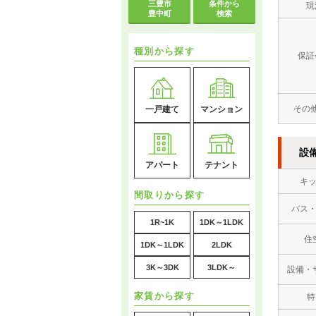
三豊市
条件から
現
豊中町
検索
種別から探す
保証
その
一戸建て
マンション
設
アパート
テナント
キ
間取りから探す
バス
1R~1K
1DK～1LDK
住
1DK～1LDK
2LDK
3K～3DK
3LDK～
設備・
家賃から探す
特