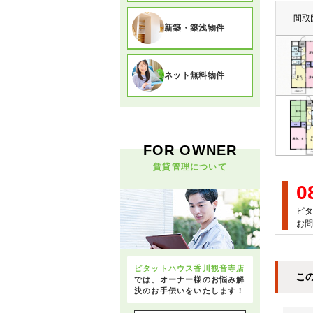
間取
新築・築浅物件
ネット無料物件
FOR OWNER
賃貸管理について
0
ピタ
お問
ピタットハウス香川観音寺店
こ
では、オーナー様のお悩み解
決のお手伝いをいたします！