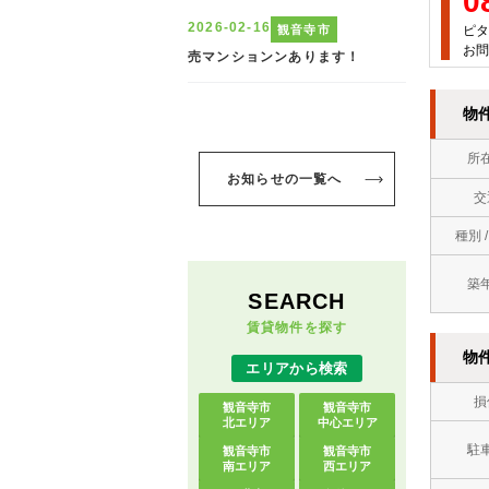
0
ピタ
お問
物
所
お知らせの一覧へ
交
種別 
築
SEARCH
賃貸物件を探す
物
エリアから検索
損
観音寺市
観音寺市
北エリア
中心エリア
駐
観音寺市
観音寺市
南エリア
西エリア