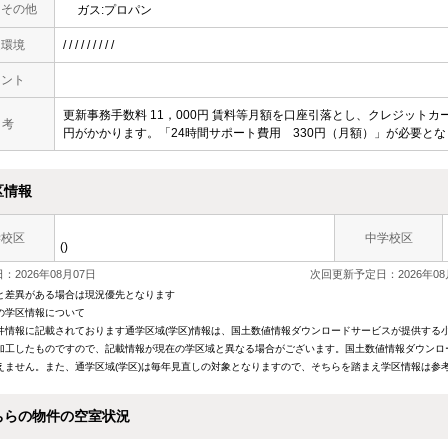
・その他
ガス:プロパン
辺環境
/ / / / / / / / /
メント
更新事務手数料 11，000円 賃料等月額を口座引落とし、クレジットカ
 考
円がかかります。「24時間サポート費用 330円（月額）」が必要と
区情報
学校区
中学校区
()
：2026年08月07日
次回更新予定日：2026年08
と差異がある場合は現況優先となります
の学区情報について
件情報に記載されております通学区域(学区)情報は、国土数値情報ダウンロードサービスが提供する小学
加工したものですので、記載情報が現在の学区域と異なる場合がございます。国土数値情報ダウンロ
えません。また、通学区域(学区)は毎年見直しの対象となりますので、そちらを踏まえ学区情報は参
ちらの物件の空室状況