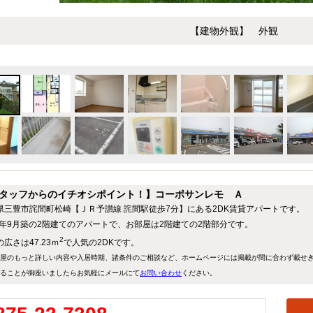
【建物外観】 外観
タッフからのイチオシポイント！】コーポサンレモ Ａ
県三豊市詫間町松崎【ＪＲ予讃線 詫間駅徒歩7分】にある2DK賃貸アパートです。
97年9月築の2階建てのアパートで、お部屋は2階建ての2階部分です。
2
広さは47.23ｍ
で人気の2DKです。
屋のもっと詳しい内容や入居時期、諸条件のご相談など、ホームページには掲載が間に合わず載せ
ることが御座いましたらお気軽にメールにて
お問い合わせ
ください。