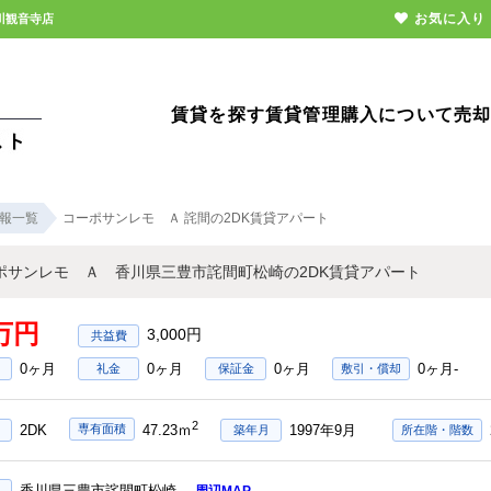
お気に入り
川観音寺店
賃貸を探す
賃貸管理
購入について
売
報一覧
コーポサンレモ Ａ 詫間の2DK賃貸アパート
ポサンレモ Ａ 香川県三豊市詫間町松崎の2DK賃貸アパート
8万円
3,000円
0ヶ月
0ヶ月
0ヶ月
0ヶ月-
礼金
保証金
敷引・償却
2
2DK
1997年9月
専有面積
47.23ｍ
築年月
所在階・階数
香川県三豊市詫間町松崎