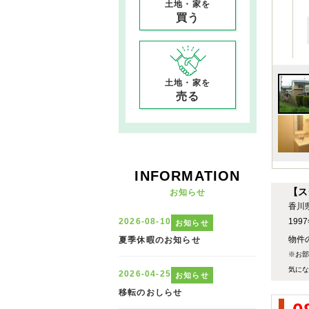
土地・家を
買う
土地・家を
売る
INFORMATION
【ス
お知らせ
香川
19
物件の
※お部
気にな