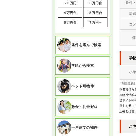
条件
～３万円
３万円台
４万円台
５万円台
周
６万円台
７万円～
コ
備
条件を選んで検索
学
学区から検索
小
情報更新日
ペット可物件
※各種情報
※物件情報
当サイト物
度】を元に
敷金・礼金ゼロ
正確とは言
こ
一戸建ての物件