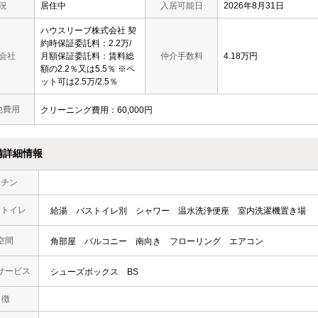
況
居住中
入居可能日
2026年8月31日
ハウスリーブ株式会社 契
約時保証委託料：2.2万/
会社
月額保証委託料：賃料総
仲介手数料
4.18万円
額の2.2％又は5.5％ ※ペ
ット可は2.5万/2.5％
他費用
クリーニング費用：60,000円
備詳細情報
ッチン
・トイレ
給湯
バストイレ別
シャワー
温水洗浄便座
室内洗濯機置き場
空間
角部屋
バルコニー
南向き
フローリング
エアコン
サービス
シューズボックス
BS
 徴