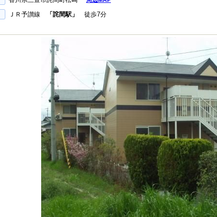
周辺MAP
ＪＲ予讃線
「詫間駅」
徒歩7分