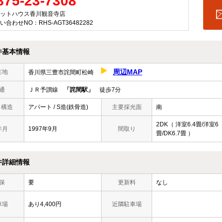
875-23-7308
ットハウス香川観音寺店
い合わせNO：RHS-AGT36482282
件基本情報
周辺MAP
在地
香川県三豊市詫間町松崎
通
ＪＲ予讃線
「詫間駅」
徒歩7分
/ 構造
アパート / S造(鉄骨造)
主要採光面
南
2DK（ 洋室6.4畳/洋室6
年月
1997年9月
間取り
畳/DK6.7畳 ）
件詳細情報
保
要
更新料
なし
車場
あり4,400円
近隣駐車場