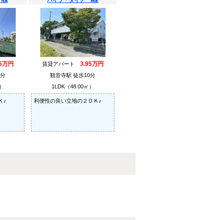
Ⅰ棟
ハイツ・タイチ Ⅱ棟
45万円
3.95万円
賃貸アパート
0分
観音寺駅 徒歩10分
㎡）
1LDK（48.00㎡）
Ｋ♪
利便性の良い立地の２ＤＫ♪