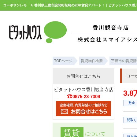
コーポサンレモ Ａ 香川県三豊市詫間町松崎の2DK賃貸アパート！｜ピタットハウス香
TOPページ
賃貸物件検索
三豊市の賃貸情
コー
お問合せはこちら
ピタットハウス香川観音寺店
3.
0875-23-7308
敷金
間取り
賃貸
について
所在地