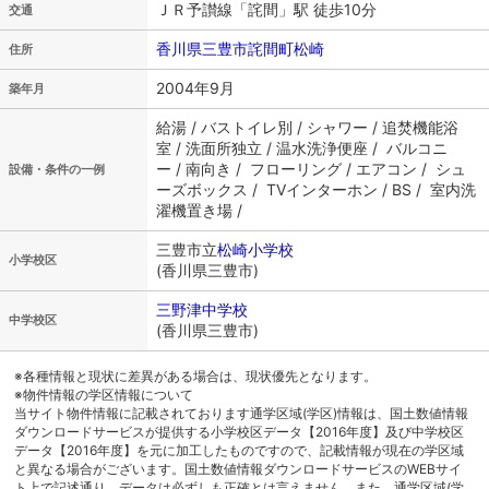
ＪＲ予讃線「詫間」駅 徒歩10分
交通
香川県三豊市詫間町松崎
住所
2004年9月
築年月
給湯 / バストイレ別 / シャワー / 追焚機能浴
室 / 洗面所独立 / 温水洗浄便座 / バルコニ
ー / 南向き / フローリング / エアコン / シュ
設備・条件の一例
ーズボックス / TVインターホン / BS / 室内洗
濯機置き場 /
三豊市立
松崎小学校
小学校区
(香川県三豊市)
三野津中学校
中学校区
(香川県三豊市)
※各種情報と現状に差異がある場合は、現状優先となります。
※物件情報の学区情報について
当サイト物件情報に記載されております通学区域(学区)情報は、国土数値情報
ダウンロードサービスが提供する小学校区データ【2016年度】及び中学校区
データ【2016年度】を元に加工したものですので、記載情報が現在の学区域
と異なる場合がございます。国土数値情報ダウンロードサービスのWEBサイ
ト上で記述通り、データは必ずしも正確とは言えません。また、通学区域(学