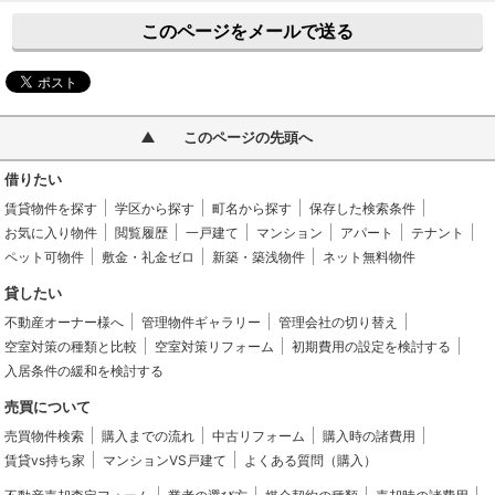
このページをメールで送る
このページの先頭へ
借りたい
賃貸物件を探す
学区から探す
町名から探す
保存した検索条件
お気に入り物件
閲覧履歴
一戸建て
マンション
アパート
テナント
ペット可物件
敷金・礼金ゼロ
新築・築浅物件
ネット無料物件
貸したい
不動産オーナー様へ
管理物件ギャラリー
管理会社の切り替え
空室対策の種類と比較
空室対策リフォーム
初期費用の設定を検討する
入居条件の緩和を検討する
売買について
売買物件検索
購入までの流れ
中古リフォーム
購入時の諸費用
賃貸vs持ち家
マンションVS戸建て
よくある質問（購入）