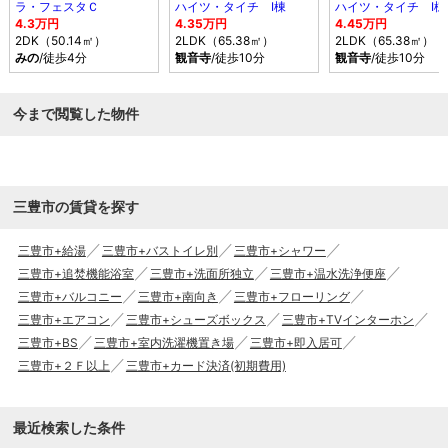
ラ・フェスタＣ
ハイツ・タイチ Ⅰ棟
ハイツ・タイチ Ⅰ棟
4.3万円
4.35万円
4.45万円
2DK（50.14㎡）
2LDK（65.38㎡）
2LDK（65.38㎡）
みの
/徒歩4分
観音寺
/徒歩10分
観音寺
/徒歩10分
今まで閲覧した物件
三豊市の賃貸を探す
三豊市+給湯
三豊市+バストイレ別
三豊市+シャワー
三豊市+追焚機能浴室
三豊市+洗面所独立
三豊市+温水洗浄便座
三豊市+バルコニー
三豊市+南向き
三豊市+フローリング
三豊市+エアコン
三豊市+シューズボックス
三豊市+TVインターホン
三豊市+BS
三豊市+室内洗濯機置き場
三豊市+即入居可
三豊市+２Ｆ以上
三豊市+カード決済(初期費用)
最近検索した条件