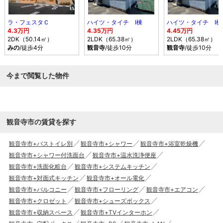
ラ・フェスタＣ
ハイツ・タイチ Ⅰ棟
ハイツ・タイチ Ⅰ棟
4.3万円
4.35万円
4.45万円
2DK（50.14㎡）
2LDK（65.38㎡）
2LDK（65.38㎡）
みの
/徒歩4分
観音寺
/徒歩10分
観音寺
/徒歩10分
今まで閲覧した物件
観音寺市の賃貸を探す
観音寺市+バストイレ別
観音寺市+シャワー
観音寺市+浴室乾燥機
観音寺市+シャワー付洗面台
観音寺市+温水洗浄便座
観音寺市+洗面化粧台
観音寺市+システムキッチン
観音寺市+対面式キッチン
観音寺市+オール電化
観音寺市+バルコニー
観音寺市+フローリング
観音寺市+エアコン
観音寺市+クロゼット
観音寺市+シューズボックス
観音寺市+収納スペース
観音寺市+TVインターホン