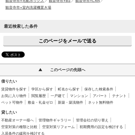
観音寺市+宅配ボックス
観音寺市+BS
観音寺市+LAN
観音寺市+室内洗濯機置き場
最近検索した条件
このページをメールで送る
このページの先頭へ
借りたい
賃貸物件を探す
学区から探す
町名から探す
保存した検索条件
お気に入り物件
閲覧履歴
一戸建て
マンション
アパート
テナント
ペット可物件
敷金・礼金ゼロ
新築・築浅物件
ネット無料物件
貸したい
不動産オーナー様へ
管理物件ギャラリー
管理会社の切り替え
空室対策の種類と比較
空室対策リフォーム
初期費用の設定を検討する
入居条件の緩和を検討する