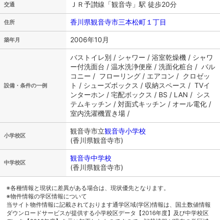
ＪＲ予讃線「観音寺」駅 徒歩20分
交通
香川県観音寺市三本松町１丁目
住所
2006年10月
築年月
バストイレ別 / シャワー / 浴室乾燥機 / シャワ
ー付洗面台 / 温水洗浄便座 / 洗面化粧台 / バル
コニー / フローリング / エアコン / クロゼッ
ト / シューズボックス / 収納スペース / TVイ
設備・条件の一例
ンターホン / 宅配ボックス / BS / LAN / シス
テムキッチン / 対面式キッチン / オール電化 /
室内洗濯機置き場 /
観音寺市立
観音寺小学校
小学校区
(香川県観音寺市)
観音寺中学校
中学校区
(香川県観音寺市)
※各種情報と現状に差異がある場合は、現状優先となります。
※物件情報の学区情報について
当サイト物件情報に記載されております通学区域(学区)情報は、国土数値情報
ダウンロードサービスが提供する小学校区データ【2016年度】及び中学校区