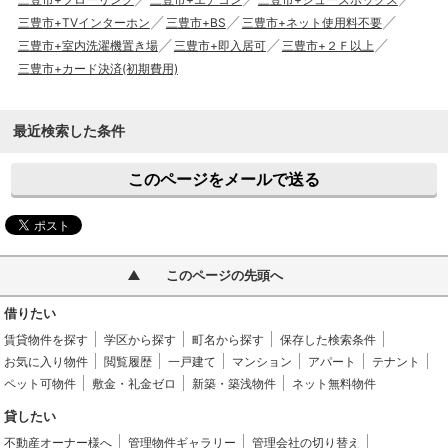
三豊市+TVインターホン
三豊市+BS
三豊市+ネット使用料不要
三豊市+室内洗濯機置き場
三豊市+即入居可
三豊市+２Ｆ以上
三豊市+カード決済(初期費用)
最近検索した条件
このページをメールで送る
このページの先頭へ
借りたい
賃貸物件を探す
学区から探す
町名から探す
保存した検索条件
お気に入り物件
閲覧履歴
一戸建て
マンション
アパート
テナント
ペット可物件
敷金・礼金ゼロ
新築・築浅物件
ネット無料物件
貸したい
不動産オーナー様へ
管理物件ギャラリー
管理会社の切り替え