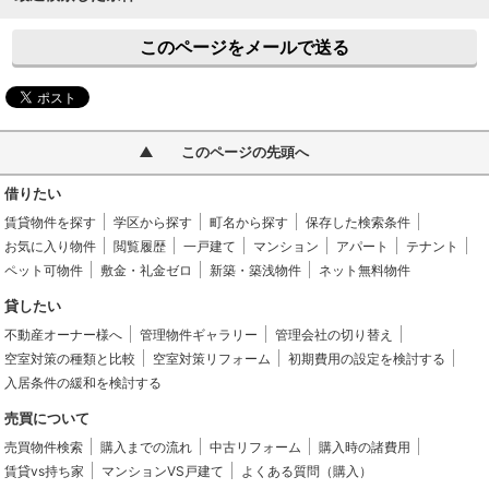
このページをメールで送る
このページの先頭へ
借りたい
賃貸物件を探す
学区から探す
町名から探す
保存した検索条件
お気に入り物件
閲覧履歴
一戸建て
マンション
アパート
テナント
ペット可物件
敷金・礼金ゼロ
新築・築浅物件
ネット無料物件
貸したい
不動産オーナー様へ
管理物件ギャラリー
管理会社の切り替え
空室対策の種類と比較
空室対策リフォーム
初期費用の設定を検討する
入居条件の緩和を検討する
売買について
売買物件検索
購入までの流れ
中古リフォーム
購入時の諸費用
賃貸vs持ち家
マンションVS戸建て
よくある質問（購入）