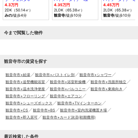
4.3万円
4.35万円
4.45万円
2DK（50.14㎡）
2LDK（65.38㎡）
2LDK（65.38㎡）
みの
/徒歩4分
観音寺
/徒歩10分
観音寺
/徒歩10分
今まで閲覧した物件
観音寺市の賃貸を探す
観音寺市+給湯
観音寺市+バストイレ別
観音寺市+シャワー
観音寺市+追焚機能浴室
観音寺市+浴室乾燥機
観音寺市+洗面所独立
観音寺市+温水洗浄便座
観音寺市+バルコニー
観音寺市+東南向き
観音寺市+フローリング
観音寺市+エアコン
観音寺市+シューズボックス
観音寺市+TVインターホン
観音寺市+CS
観音寺市+BS
観音寺市+室内洗濯機置き場
観音寺市+即入居可
観音寺市+カード決済(初期費用)
最近検索した条件