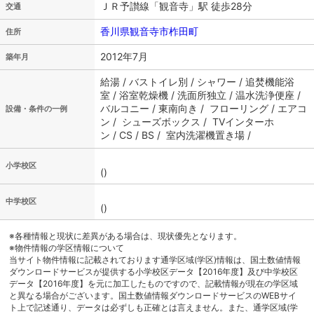
ＪＲ予讃線「観音寺」駅 徒歩28分
交通
香川県観音寺市柞田町
住所
2012年7月
築年月
給湯 / バストイレ別 / シャワー / 追焚機能浴
室 / 浴室乾燥機 / 洗面所独立 / 温水洗浄便座 /
バルコニー / 東南向き / フローリング / エアコ
設備・条件の一例
ン / シューズボックス / TVインターホ
ン / CS / BS / 室内洗濯機置き場 /
小学校区
()
中学校区
()
※各種情報と現状に差異がある場合は、現状優先となります。
※物件情報の学区情報について
当サイト物件情報に記載されております通学区域(学区)情報は、国土数値情報
ダウンロードサービスが提供する小学校区データ【2016年度】及び中学校区
データ【2016年度】を元に加工したものですので、記載情報が現在の学区域
と異なる場合がございます。国土数値情報ダウンロードサービスのWEBサイ
ト上で記述通り、データは必ずしも正確とは言えません。また、通学区域(学