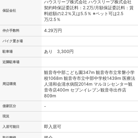
ハウスリーブ株式会社 ハウスリーブ株式会社
契約時保証委託料：2.2万/月額保証委託料：賃
保証会社
料総額の2.2％又は5.5％ ※ペット可は2.5
万/2.5％
4.29万円
仲介手数料
バイク置き場
あり 3,300円
駐車場
近隣駐車場
観音寺中部こども園347m 観音寺市立常磐小学
校1068m 観音寺市立中部中学校1439m 医療法
人清和会清水病院2014m マルヨシセンター観
周辺環境
音寺店400m セブンイレブン観音寺出作店
809m
-
借家区分
現況
即入居可
入居可能日
媒介
取引態様