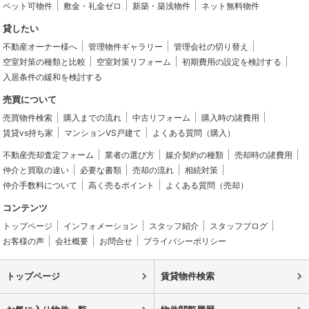
ペット可物件
敷金・礼金ゼロ
新築・築浅物件
ネット無料物件
貸したい
不動産オーナー様へ
管理物件ギャラリー
管理会社の切り替え
空室対策の種類と比較
空室対策リフォーム
初期費用の設定を検討する
入居条件の緩和を検討する
売買について
売買物件検索
購入までの流れ
中古リフォーム
購入時の諸費用
賃貸vs持ち家
マンションVS戸建て
よくある質問（購入）
不動産売却査定フォーム
業者の選び方
媒介契約の種類
売却時の諸費用
仲介と買取の違い
必要な書類
売却の流れ
相続対策
仲介手数料について
高く売るポイント
よくある質問（売却）
コンテンツ
トップページ
インフォメーション
スタッフ紹介
スタッフブログ
お客様の声
会社概要
お問合せ
プライバシーポリシー
トップページ
賃貸物件検索