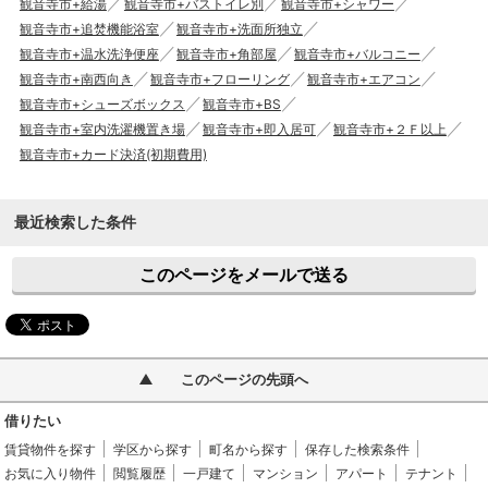
観音寺市+給湯
観音寺市+バストイレ別
観音寺市+シャワー
観音寺市+追焚機能浴室
観音寺市+洗面所独立
観音寺市+温水洗浄便座
観音寺市+角部屋
観音寺市+バルコニー
観音寺市+南西向き
観音寺市+フローリング
観音寺市+エアコン
観音寺市+シューズボックス
観音寺市+BS
観音寺市+室内洗濯機置き場
観音寺市+即入居可
観音寺市+２Ｆ以上
観音寺市+カード決済(初期費用)
最近検索した条件
このページをメールで送る
このページの先頭へ
借りたい
賃貸物件を探す
学区から探す
町名から探す
保存した検索条件
お気に入り物件
閲覧履歴
一戸建て
マンション
アパート
テナント