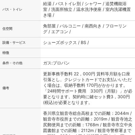
給湯 / バストイレ別 / シャワー / 追焚機能浴
室 / 洗面所独立 / 温水洗浄便座 / 室内洗濯機置
バス・トイレ
き場 /
角部屋 / バルコニー / 南西向き / フローリン
住空間
グ / エアコン /
シューズボックス / BS /
設備・サービス
特徴
ガス:プロパン
条件・その他
更新事務手数料 22，000円 賃料等月額を口座
引落とし、クレジットカードでお支払いいただ
く場合は、収納手数料 170円がかかります。
備考
「24時間サポート費用 330円（月額）」が必
要となります。契約時に鍵セット費3，300円
(税込)が必要となります。
香川県立観音寺総合高校までの距離：2044m /
観音寺市役所までの距離：2019m / 観音寺池之
尻郵便局までの距離：1768m / 観音寺市立中央
図書館までの距離：2112m / 観音寺警察署まで