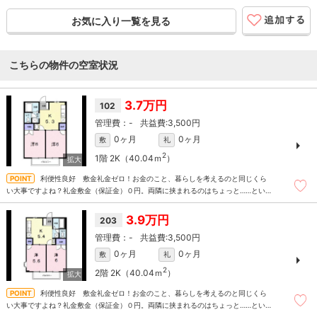
お気に入り一覧を見る
こちらの物件の空室状況
3.7万円
102
-
3,500円
0ヶ月
0ヶ月
敷
礼
2
1階
2K（40.04ｍ
）
利便性良好 敷金礼金ゼロ！お金のこと、暮らしを考えるのと同じくら
い大事ですよね？礼金敷金（保証金）０円。両隣に挟まれるのはちょっと……という
方にはおすすめの角部屋、更にプロパンガスの災害時の比較的早い復旧は安心材料
です。
3.9万円
203
-
3,500円
0ヶ月
0ヶ月
敷
礼
2
2階
2K（40.04ｍ
）
利便性良好 敷金礼金ゼロ！お金のこと、暮らしを考えるのと同じくら
い大事ですよね？礼金敷金（保証金）０円。両隣に挟まれるのはちょっと……という
方にはおすすめの角部屋、更にプロパンガスの災害時の比較的早い復旧は安心材料