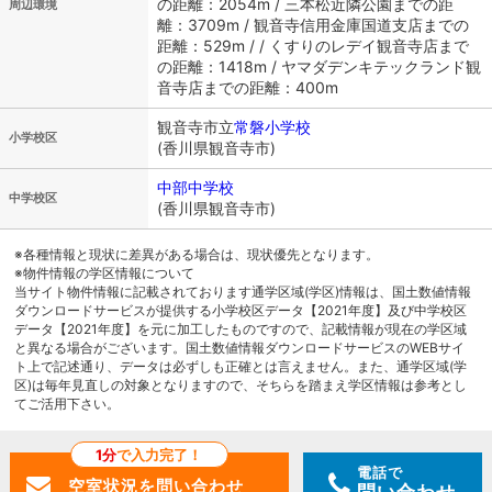
の距離：2054m / 三本松近隣公園までの距
周辺環境
離：3709m / 観音寺信用金庫国道支店までの
距離：529m / / くすりのレデイ観音寺店まで
の距離：1418m / ヤマダデンキテックランド観
音寺店までの距離：400m
観音寺市立
常磐小学校
小学校区
(香川県観音寺市)
中部中学校
中学校区
(香川県観音寺市)
※各種情報と現状に差異がある場合は、現状優先となります。
※物件情報の学区情報について
当サイト物件情報に記載されております通学区域(学区)情報は、国土数値情報
ダウンロードサービスが提供する小学校区データ【2021年度】及び中学校区
データ【2021年度】を元に加工したものですので、記載情報が現在の学区域
と異なる場合がございます。国土数値情報ダウンロードサービスのWEBサイ
ト上で記述通り、データは必ずしも正確とは言えません。また、通学区域(学
区)は毎年見直しの対象となりますので、そちらを踏まえ学区情報は参考とし
てご活用下さい。
1分
で入力完了！
電話で