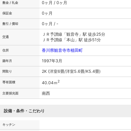
0ヶ月 / 0ヶ月
敷金 / 礼金
0ヶ月
保証金
0ヶ月 / -
敷引 / 償却
ＪＲ予讃線「観音寺」駅 徒歩25分
交通
ＪＲ予讃線「本山」駅 徒歩51分
香川県観音寺市植田町
住所
1997年3月
築年月
2K (洋室6畳/洋室5.6畳/K5.4畳)
間取り
2
40.04ｍ
専有面積
南西
主要採光面
設備・条件・こだわり
キッチン