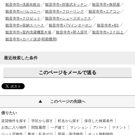
観音寺市+洗面化粧台
観音寺市+対面式キッチン
観音寺市+角部屋
観音寺市+バルコニー
観音寺市+フローリング
観音寺市+エアコン
観音寺市+クロゼット
観音寺市+シューズボックス
観音寺市+収納スペース
観音寺市+TVインターホン
観音寺市+BS
観音寺市+室内洗濯機置き場
観音寺市+即入居可
観音寺市+２Ｆ以上
観音寺市+カード決済(初期費用)
最近検索した条件
このページをメールで送る
このページの先頭へ
借りたい
賃貸物件を探す
学区から探す
町名から探す
保存した検索条件
お気に入り物件
閲覧履歴
一戸建て
マンション
アパート
テナント
ペット可物件
敷金・礼金ゼロ
新築・築浅物件
ネット無料物件