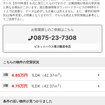
データ【2016年度】を元に加工したものですので、記載情報が現在の学区域
と異なる場合がございます。国土数値情報ダウンロードサービスのWEBサイ
ト上で記述通り、データは必ずしも正確とは言えません。また、通学区域(学
区)は毎年見直しの対象となりますので、そちらを踏まえ学区情報は参考とし
てご活用下さい。
お部屋探しのご依頼はこちら
0875-23-7308
ピタットハウス香川観音寺店
こちらの物件の空室状況
2
2階
4.85万円
1LDK（42.37ｍ
）
2
2階
4.75万円
1LDK（42.37ｍ
）
条件の近い物件が見つかりました