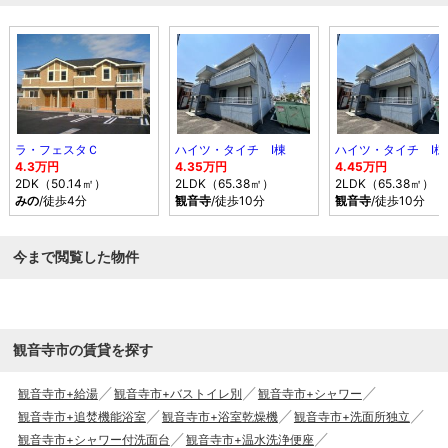
ラ・フェスタＣ
ハイツ・タイチ Ⅰ棟
ハイツ・タイチ Ⅰ棟
4.3万円
4.35万円
4.45万円
2DK（50.14㎡）
2LDK（65.38㎡）
2LDK（65.38㎡）
みの
/徒歩4分
観音寺
/徒歩10分
観音寺
/徒歩10分
今まで閲覧した物件
観音寺市の賃貸を探す
観音寺市+給湯
観音寺市+バストイレ別
観音寺市+シャワー
観音寺市+追焚機能浴室
観音寺市+浴室乾燥機
観音寺市+洗面所独立
観音寺市+シャワー付洗面台
観音寺市+温水洗浄便座