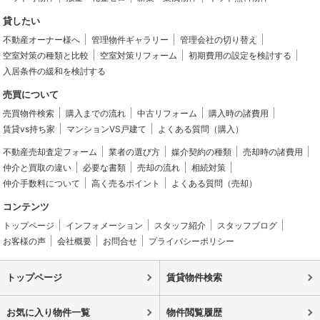
貸したい
不動産オーナー様へ
管理物件ギャラリー
管理会社の切り替え
空室対策の種類と比較
空室対策リフォーム
初期費用の設定を検討する
入居条件の緩和を検討する
売買について
売買物件検索
購入までの流れ
中古リフォーム
購入時の諸費用
賃貸vs持ち家
マンションVS戸建て
よくある質問（購入）
不動産売却査定フォーム
業者の選び方
媒介契約の種類
売却時の諸費用
仲介と買取の違い
必要な書類
売却の流れ
相続対策
仲介手数料について
高く売るポイント
よくある質問（売却）
コンテンツ
トップページ
インフォメーション
スタッフ紹介
スタッフブログ
お客様の声
会社概要
お問合せ
プライバシーポリシー
トップページ
賃貸物件検索
お気に入り物件一覧
物件閲覧履歴