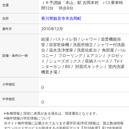
ＪＲ予讃線「本山」駅 吉岡本村 バス乗車時
交通
間12分 停歩9分
香川県観音寺市吉岡町
住所
2010年12月
築年月
給湯 / バストイレ別 / シャワー / 追焚機能浴
室 / 浴室乾燥機 / 洗面所独立 / シャワー付洗面
台 / 温水洗浄便座 / 洗面化粧台 / 角部屋 / バル
コニー / フローリング / エアコン / クロゼッ
設備・条件の一例
ト / シューズボックス / 収納スペース / TVイ
ンターホン / BS / 対面式キッチン / 室内洗濯
機置き場 /
小学校区
()
中学校区
()
※各種情報と現状に差異がある場合は、現状優先となります。
※物件情報の学区情報について
当サイト物件情報に記載されております通学区域(学区)情報は、国土数値情報
ダウンロードサービスが提供する小学校区データ【2016年度】及び中学校区