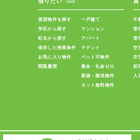
借りたい
貸
rent
賃貸物件を探す
一戸建て
不
学区から探す
マンション
管
町名から探す
アパート
管
保存した検索条件
テナント
空
お気に入り物件
ペット可物件
空
閲覧履歴
敷金・礼金ゼロ
初
新築・築浅物件
入
ネット無料物件