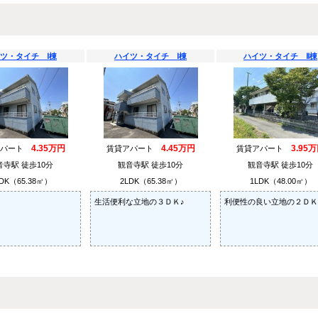
ツ・タイチ Ⅰ棟
ハイツ・タイチ Ⅰ棟
ハイツ・タイチ Ⅱ棟
4.35万円
4.45万円
3.95
アパート
賃貸アパート
賃貸アパート
音寺駅 徒歩10分
観音寺駅 徒歩10分
観音寺駅 徒歩10分
DK（65.38㎡）
2LDK（65.38㎡）
1LDK（48.00㎡）
生活便利な立地の３ＤＫ♪
利便性の良い立地の２ＤＫ