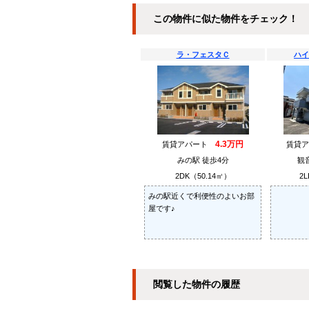
この物件に似た物件をチェック！
ラ・フェスタＣ
ハイ
4.3万円
賃貸アパート
賃貸
みの駅 徒歩4分
観
2DK（50.14㎡）
2L
みの駅近くで利便性のよいお部
屋です♪
閲覧した物件の履歴