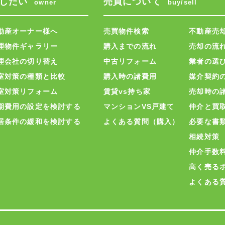
したい
売買について
owner
buy/sell
動産オーナー様へ
売買物件検索
不動産売
理物件ギャラリー
購入までの流れ
売却の流
理会社の切り替え
中古リフォーム
業者の選
室対策の種類と比較
購入時の諸費用
媒介契約
室対策リフォーム
賃貸vs持ち家
売却時の
期費用の設定を検討する
マンションVS戸建て
仲介と買
居条件の緩和を検討する
よくある質問（購入）
必要な書
相続対策
仲介手数
高く売る
よくある