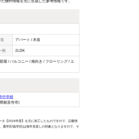
いた物件情報を元に生成した参考情報です。
構造
アパート / 木造
一例
2LDK
屋 / バルコニー / 南向き / フローリング / エ
寺中学校
川県観音寺市)
ータ【2016年度】を元に加工したものですので、記載情
、通学区域(学区)は毎年見直しの対象となりますので、そ