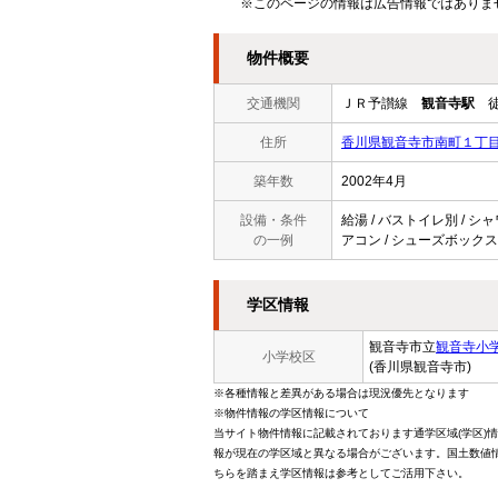
※このページの情報は広告情報ではありま
物件概要
交通機関
ＪＲ予讃線
観音寺駅
徒
住所
香川県観音寺市南町１丁
築年数
2002年4月
設備・条件
給湯 / バストイレ別 / シャ
の一例
アコン / シューズボックス 
学区情報
観音寺市立
観音寺小
小学校区
(香川県観音寺市)
※各種情報と差異がある場合は現況優先となります
※物件情報の学区情報について
当サイト物件情報に記載されております通学区域(学区)
報が現在の学区域と異なる場合がございます。国土数値情
ちらを踏まえ学区情報は参考としてご活用下さい。