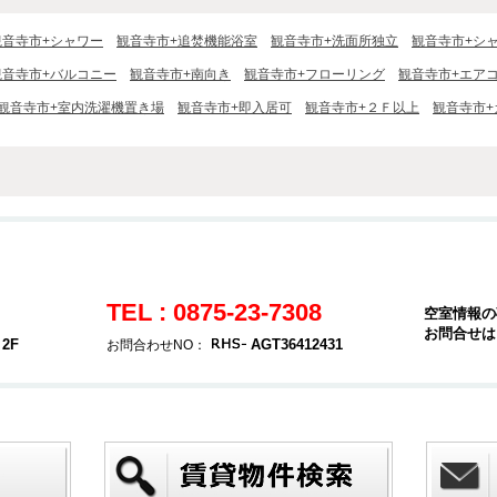
観音寺市+シャワー
観音寺市+追焚機能浴室
観音寺市+洗面所独立
観音寺市+シ
観音寺市+バルコニー
観音寺市+南向き
観音寺市+フローリング
観音寺市+エア
観音寺市+室内洗濯機置き場
観音寺市+即入居可
観音寺市+２Ｆ以上
観音寺市+
TEL : 0875-23-7308
空室情報の
お問合せは
2F
AGT36412431
お問合わせNO：