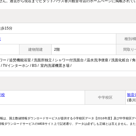
せん。過去から現在までピタットハウス香川観音寺店のホームぺージに掲載されて
歩15分
目
種別/
建物階建
2階
間取り
ワー / 追焚機能浴室 / 洗面所独立 / シャワー付洗面台 / 温水洗浄便座 / 洗面化粧台 / 角部
/ TVインターホン / BS / 室内洗濯機置き場 /
学校
観音
中学校区
(香
情報は、国土数値情報ダウンロードサービスが提供する小学校区データ【2016年度】及び中学校区デ
報ダウンロードサービスのWEBサイト上で記述通り、データは必ずしも正確とは言えません。また