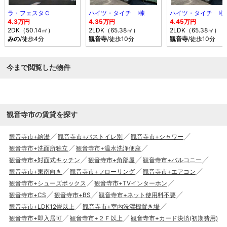
ラ・フェスタＣ
ハイツ・タイチ Ⅰ棟
ハイツ・タイチ Ⅰ棟
4.3万円
4.35万円
4.45万円
2DK（50.14㎡）
2LDK（65.38㎡）
2LDK（65.38㎡）
みの
/徒歩4分
観音寺
/徒歩10分
観音寺
/徒歩10分
今まで閲覧した物件
観音寺市の賃貸を探す
観音寺市+給湯
観音寺市+バストイレ別
観音寺市+シャワー
観音寺市+洗面所独立
観音寺市+温水洗浄便座
観音寺市+対面式キッチン
観音寺市+角部屋
観音寺市+バルコニー
観音寺市+東南向き
観音寺市+フローリング
観音寺市+エアコン
観音寺市+シューズボックス
観音寺市+TVインターホン
観音寺市+CS
観音寺市+BS
観音寺市+ネット使用料不要
観音寺市+LDK12畳以上
観音寺市+室内洗濯機置き場
観音寺市+即入居可
観音寺市+２Ｆ以上
観音寺市+カード決済(初期費用)