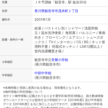
ＪＲ予讃線「観音寺」駅 徒歩20分
交通
香川県観音寺市茂木町１丁目
住所
2001年1月
築年月
給湯 / バストイレ別 / シャワー / 洗面所独
立 / 温水洗浄便座 / 角部屋 / バルコニー / 東南
向き / フローリング / エアコン / シューズボ
設備・条件の一例
ックス / TVインターホン / CS / BS / ネット使
用料不要 / 対面式キッチン / LDK12畳以上 /
室内洗濯機置き場 /
観音寺市立
常磐小学校
小学校区
(香川県観音寺市)
中部中学校
中学校区
(香川県観音寺市)
※各種情報と現状に差異がある場合は、現状優先となります。
※物件情報の学区情報について
当サイト物件情報に記載されております通学区域(学区)情報は、国土数値情報
ダウンロードサービスが提供する小学校区データ【2016年度】及び中学校区
データ【2016年度】を元に加工したものですので、記載情報が現在の学区域