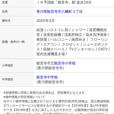
ＪＲ予讃線「観音寺」駅 徒歩24分
交通
香川県観音寺市八幡町３丁目
住所
2005年3月
築年月
給湯 / バストイレ別 / シャワー / 追焚機能浴
室 / 浴室乾燥機 / 洗面所独立 / 温水洗浄便座 /
角部屋 / バルコニー / 南西向き / フローリン
設備・条件の一例
グ / エアコン / クロゼット / シューズボック
ス / 収納スペース / TVインターホン / CATV /
室内洗濯機置き場 /
観音寺市立
観音寺小学校
小学校区
(香川県観音寺市)
観音寺中学校
中学校区
(香川県観音寺市)
※各種情報と現状に差異がある場合は、現状優先となります。
※物件情報の学区情報について
当サイト物件情報に記載されております通学区域(学区)情報は、国土数値情報
ダウンロードサービスが提供する小学校区データ【2016年度】及び中学校区
データ【2016年度】を元に加工したものですので、記載情報が現在の学区域