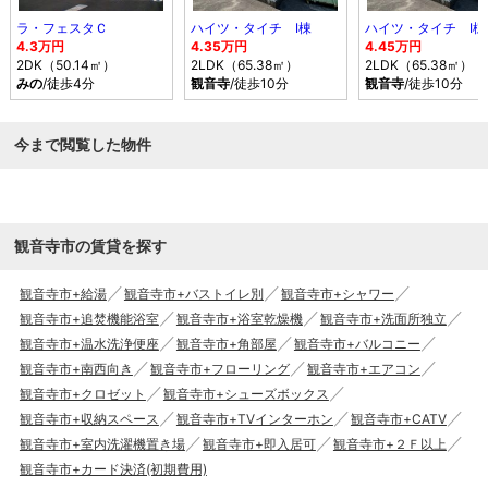
ラ・フェスタＣ
ハイツ・タイチ Ⅰ棟
ハイツ・タイチ Ⅰ棟
4.3万円
4.35万円
4.45万円
2DK（50.14㎡）
2LDK（65.38㎡）
2LDK（65.38㎡）
みの
/徒歩4分
観音寺
/徒歩10分
観音寺
/徒歩10分
今まで閲覧した物件
観音寺市の賃貸を探す
観音寺市+給湯
観音寺市+バストイレ別
観音寺市+シャワー
観音寺市+追焚機能浴室
観音寺市+浴室乾燥機
観音寺市+洗面所独立
観音寺市+温水洗浄便座
観音寺市+角部屋
観音寺市+バルコニー
観音寺市+南西向き
観音寺市+フローリング
観音寺市+エアコン
観音寺市+クロゼット
観音寺市+シューズボックス
観音寺市+収納スペース
観音寺市+TVインターホン
観音寺市+CATV
観音寺市+室内洗濯機置き場
観音寺市+即入居可
観音寺市+２Ｆ以上
観音寺市+カード決済(初期費用)